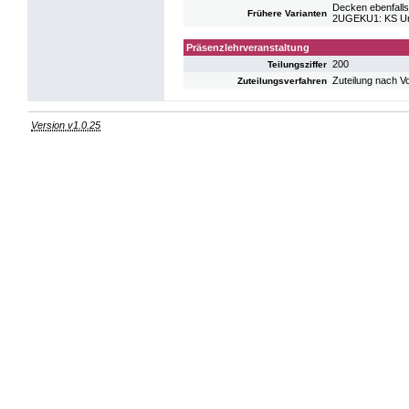
Decken ebenfalls
Frühere Varianten
2UGEKU1: KS Un
Präsenzlehrveranstaltung
200
Teilungsziffer
Zuteilung nach V
Zuteilungsverfahren
Version v1.0.25