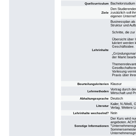
Bachelorstudium
Quellcurriculum
Den Studierenden 
zusätzlich soll 
Ziele
eigenen Unterne
Businessplan als
Struktur und Auf
Schritte, die zu
Übersicht über I
lukriert werden 
Geschäftsidee.
Lehrinhalte
„Gründungsmark
der Markt bearb
Themenrelevant
Gesellschaftsre
Vorlesung vermi
Praxis über ihr
Klausur
Beurteilungskriterien
Vortrag durch de
Lehrmethoden
Wirtschaft und P
Deutsch
Abhaltungssprache
Kailer, N./Weiß,
Literatur
Verlag. Weitere 
Nein
Lehrinhalte wechselnd?
Der Kurs wird nu
angeboten. ACHT
"Unternehmensgrü
Sonstige Informationen
Sommersemester 
Unternehmensgrü