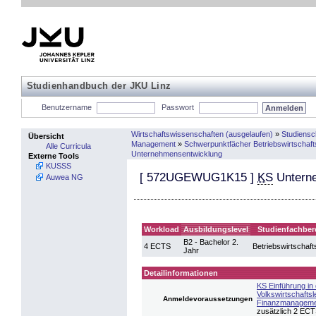
Studienhandbuch der JKU Linz
Benutzername
Passwort
Wirtschaftswissenschaften (ausgelaufen)
»
Studiens
Übersicht
Management
»
Schwerpunktfächer Betriebswirtschaft
Alle Curricula
Unternehmensentwicklung
Externe Tools
KUSSS
[
572UGEWUG1K15
]
KS
Unterne
Auwea NG
Workload
Ausbildungslevel
Studienfachber
B2 - Bachelor 2.
4 ECTS
Betriebswirtschaft
Jahr
Detailinformationen
KS Einführung in 
Volkswirtschaftsl
Anmeldevoraussetzungen
Finanzmanageme
zusätzlich 2 EC