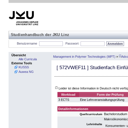
Studienhandbuch der JKU Linz
Benutzername
Passwort
Übersicht
(*)
Management in Polymer Technologies (MPT)
»
Adva
Alle Curricula
Externe Tools
[
572VWEF11
] Studienfach Einfü
KUSSS
Auwea NG
(*)
Leider ist diese Information in Deutsch nicht verfü
Workload
Form der Prüfung
3 ECTS
Eine Lehrveranstaltungsprüfung
Detailinformationen
Bachelorstudium
Quellcurriculum
Makroökonomische
Lehrinhalte
Konsumenten- un