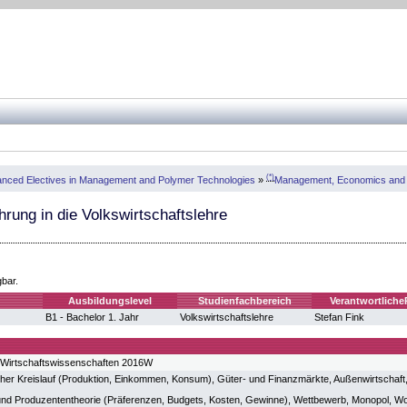
(*)
nced Electives in Management and Polymer Technologies
»
Management, Economics and
hrung in die Volkswirtschaftslehre
gbar.
Ausbildungslevel
Studienfachbereich
Verantwortliche
B1 - Bachelor 1. Jahr
Volkswirtschaftslehre
Stefan Fink
 Wirtschaftswissenschaften 2016W
r Kreislauf (Produktion, Einkommen, Konsum), Güter- und Finanzmärkte, Außenwirtschaft, Wa
d Produzententheorie (Präferenzen, Budgets, Kosten, Gewinne), Wettbewerb, Monopol, Woh