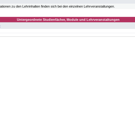
rmationen zu den Lehrinhalten finden sich bei den einzelnen Lehrveranstaltungen.
Untergeordnete Studienfächer, Module und Lehrveranstaltungen
e