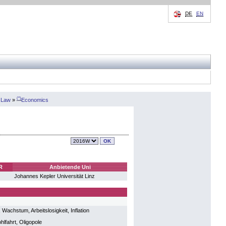
DE
EN
(*)
 Law
»
Economics
R
Anbietende Uni
Johannes Kepler Universität Linz
chstum, Arbeitslosigkeit, Inflation
lfahrt, Oligopole