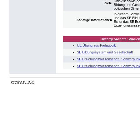
Didaktik sowie d
Ziele
Bildung und Gese
politischen Dime
In diesem Schwer
und das SE Bildu
Sonstige Informationen
Es ist das SE Er
Erziehungswissen
Untergeordnete Studien
UE Übung aus Pädagogik
SE Bildungssystem und Gesellschaft
SE Erziehungswissenschaft: Schwerpunk
SE Erziehungswissenschaft: Schwerpunk
Version v1.0.25