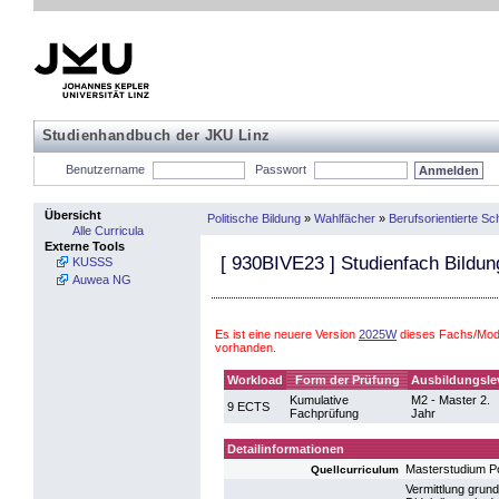
Studienhandbuch der JKU Linz
Benutzername
Passwort
Übersicht
Politische Bildung
»
Wahlfächer
»
Berufsorientierte S
Alle Curricula
Externe Tools
[
930BIVE23
] Studienfach Bildun
KUSSS
Auwea NG
Es ist eine neuere Version
2025W
dieses Fachs/Modu
vorhanden.
Workload
Form der Prüfung
Ausbildungsle
Kumulative
M2 - Master 2.
9 ECTS
Fachprüfung
Jahr
Detailinformationen
Masterstudium Po
Quellcurriculum
Vermittlung gru