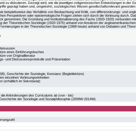
nd zu diskutieren. Gezeigt wird, wie die jeweiligen zeitgenössischen Entwicklungen in der G
iffe geprägt haben und, umgekehrt, soziologisches Wissen gesellschaftsrelevant geworden i
e beispielsweise das Verhältnis von Beobachtung und Kritik, von differenzierungs- und ungl
hen Perspektiven oder epistemologische Fragen ziehen sich durch die Vorlesung durch. Dabei
ick genommen: Die Gründung und Institutionalisierung des Fachs (1820-1920) verbunden mit
ng der Theoretischen Soziologie (1920-1975) anhand von Ansätzen der angloamerikanischen
Formierungen in der Theoretischen Soziologie (1968-heute) anhand von Debatten und Theo
n
Diskussion
ktüre eines Einführungsbuches
üre von Originalliteratur
ngs- und Diskussionsprotokolle und Präsentation
08), Geschichte der Soziologie, Konstanz (Begleitlektüre)
den einzelnen Vorlesungseinheiten
n (erhältlich im Sekretariat)
 die Anforderungen des Curriculums ab (von - bis)
schichte der Soziologie und Sozialphilosophie (2009W-2014W)
orrangzahl