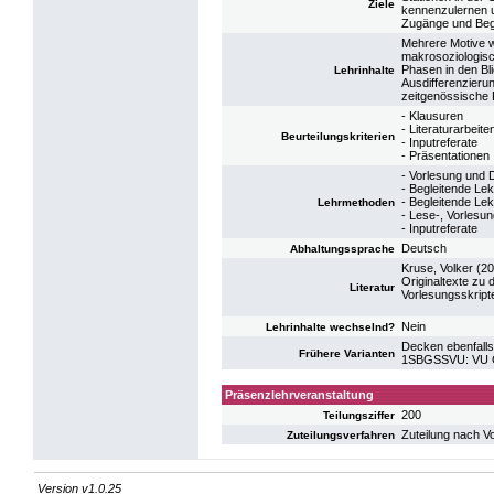
Ziele
kennenzulernen u
Zugänge und Begr
Mehrere Motive wi
makrosoziologisc
Phasen in den Bl
Lehrinhalte
Ausdifferenzieru
zeitgenössische 
- Klausuren
- Literaturarbeite
Beurteilungskriterien
- Inputreferate
- Präsentationen
- Vorlesung und 
- Begleitende Le
- Begleitende Lekt
Lehrmethoden
- Lese-, Vorlesu
- Inputreferate
Deutsch
Abhaltungssprache
Kruse, Volker (20
Originaltexte zu 
Literatur
Vorlesungsskripte
Nein
Lehrinhalte wechselnd?
Decken ebenfalls
Frühere Varianten
1SBGSSVU: VU Ge
Präsenzlehrveranstaltung
200
Teilungsziffer
Zuteilung nach V
Zuteilungsverfahren
Version v1.0.25