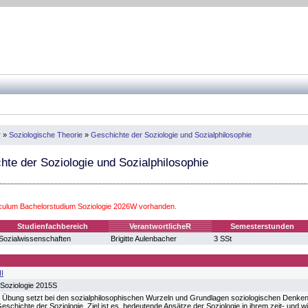
r
»
Soziologische Theorie
»
Geschichte der Soziologie und Sozialphilosophie
te der Soziologie und Sozialphilosophie
iculum Bachelorstudium Soziologie 2026W vorhanden.
Studienfachbereich
VerantwortlicheR
Semesterstunden
Sozialwissenschaften
Brigitte Aulenbacher
3 SSt
II
Soziologie 2015S
t Übung setzt bei den sozialphilosophischen Wurzeln und Grundlagen soziologischen Denkens
Geschichte der Soziologie. Ziel ist es, bedeutende Ansätze der Soziologie in ihrem zeit- und