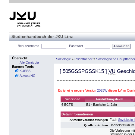
Studienhandbuch der JKU Linz
Benutzername
Passwort
Übersicht
Soziologie
»
Pflichtfächer
»
Soziologische Hauptfäche
Alle Curricula
Externe Tools
[
505GSSPGSSK15
]
VU
Geschich
KUSSS
Auwea NG
Es ist eine neuere Version
2025W
dieser LV im Curr
Workload
Ausbildungslevel
6 ECTS
B1 - Bachelor 1. Jahr
Detailinformationen
Fach
Soziologie I
Anmeldevoraussetzungen
Bachelorstudium 
Quellcurriculum
Die Vorlesung mi
Stationen in der 