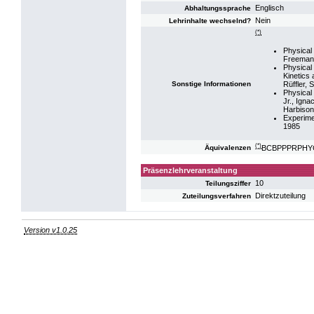
Englisch
Abhaltungssprache
Nein
Lehrinhalte wechselnd?
(*)
Physical 
Freeman 
Physical 
Kinetics
Rüffler, 
Sonstige Informationen
Physical 
Jr., Ign
Harbison
Experime
1985
(*)
BCBPPPRPHYC: 
Äquivalenzen
Präsenzlehrveranstaltung
10
Teilungsziffer
Direktzuteilung
Zuteilungsverfahren
Version v1.0.25