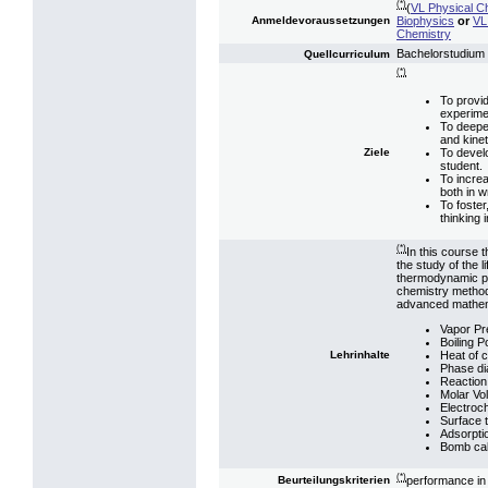
(*)
(
VL Physical Ch
Biophysics
or
VL
Anmeldevoraussetzungen
Chemistry
Bachelorstudium 
Quellcurriculum
(*)
To provid
experime
To deepe
and kine
To develo
Ziele
student.
To increa
both in w
To foster
thinking 
(*)
In this course t
the study of the 
thermodynamic pro
chemistry method
advanced mathema
Vapor Pr
Boiling P
Heat of 
Lehrinhalte
Phase d
Reaction 
Molar Vo
Electroch
Surface 
Adsorpti
Bomb cal
(*)
performance in 
Beurteilungskriterien