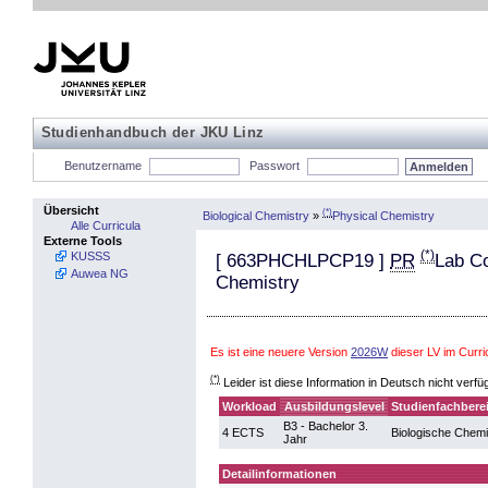
Studienhandbuch der JKU Linz
Benutzername
Passwort
Übersicht
(*)
Biological Chemistry
»
Physical Chemistry
Alle Curricula
Externe Tools
(*)
KUSSS
[
663PHCHLPCP19
]
PR
Lab Co
Auwea NG
Chemistry
Es ist eine neuere Version
2026W
dieser LV im Curr
(*)
Leider ist diese Information in Deutsch nicht verfü
Workload
Ausbildungslevel
Studienfachbere
B3 - Bachelor 3.
4 ECTS
Biologische Chem
Jahr
Detailinformationen