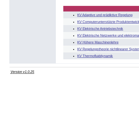
KV Adaptive und prädiktive Regelung
KV Computerunterstützte Produktentwic
KV Elektrische Antriebstechnik
KV Elektrische Netzwerke und elektroma
KV Höhere Maschinenlehre
KV Regelungstheorie nichtlinearer Syst
KV Thermofluiddynamik
Version v1.0.25