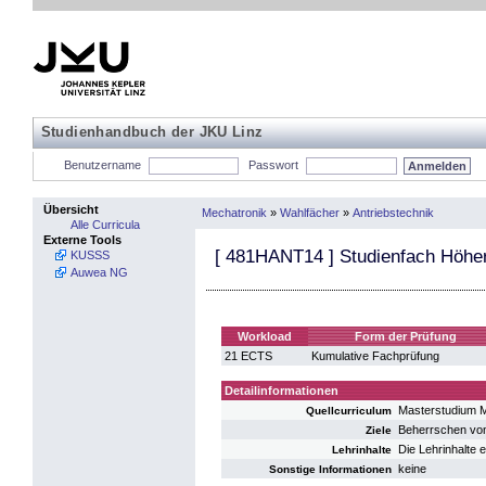
Studienhandbuch der JKU Linz
Benutzername
Passwort
Übersicht
Mechatronik
»
Wahlfächer
»
Antriebstechnik
Alle Curricula
Externe Tools
[
481HANT14
] Studienfach Höher
KUSSS
Auwea NG
Workload
Form der Prüfung
21 ECTS
Kumulative Fachprüfung
Detailinformationen
Masterstudium 
Quellcurriculum
Beherrschen von 
Ziele
Die Lehrinhalte 
Lehrinhalte
keine
Sonstige Informationen