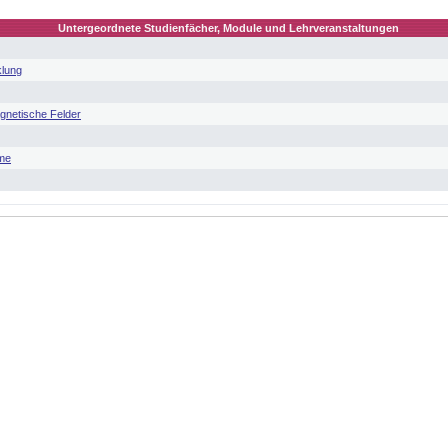
Untergeordnete Studienfächer, Module und Lehrveranstaltungen
klung
gnetische Felder
eme