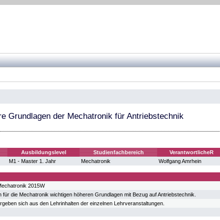
e Grundlagen der Mechatronik für Antriebstechnik
Ausbildungslevel
Studienfachbereich
VerantwortlicheR
M1 - Master 1. Jahr
Mechatronik
Wolfgang Amrhein
Mechatronik 2015W
für die Mechatronik wichtigen höheren Grundlagen mit Bezug auf Antriebstechnik.
ergeben sich aus den Lehrinhalten der einzelnen Lehrveranstaltungen.