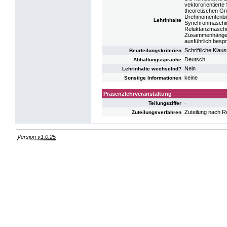
vektororientierte
theoretischen Gr
Drehmomentenbild
Lehrinhalte
Synchronmaschin
Reluktanzmaschi
Zusammenhänge we
ausführlich besp
Schriftliche Klaus
Beurteilungskriterien
Deutsch
Abhaltungssprache
Nein
Lehrinhalte wechselnd?
keine
Sonstige Informationen
Präsenzlehrveranstaltung
-
Teilungsziffer
Zuteilung nach R
Zuteilungsverfahren
Version v1.0.25