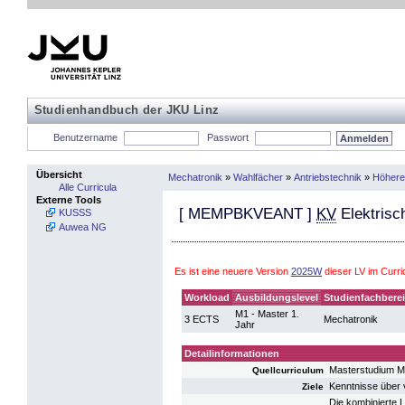
Studienhandbuch der JKU Linz
Benutzername
Passwort
Übersicht
Mechatronik
»
Wahlfächer
»
Antriebstechnik
»
Höhere 
Alle Curricula
Externe Tools
[
MEMPBKVEANT
]
KV
Elektrisc
KUSSS
Auwea NG
Es ist eine neuere Version
2025W
dieser LV im Curr
Workload
Ausbildungslevel
Studienfachbere
M1 - Master 1.
3 ECTS
Mechatronik
Jahr
Detailinformationen
Masterstudium M
Quellcurriculum
Kenntnisse über v
Ziele
Die kombinierte L