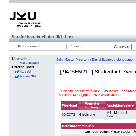
Studienhandbuch der JKU Linz
Benutzername
Passwort
Übersicht
Joint Master Programm Digital Business Management
Alle Curricula
Externe Tools
[
947SEM211
] Studienfach Zwei
KUSSS
Auwea NG
Es ist eine neuere Version
2025W
dieses Fachs/Modu
Business Management 2025W vorhanden.
Form der
Workload
Ausbildungslevel
Prüfung
M1 - Master 1.
30 ECTS
Gliederung
Jahr
Detailinformationen
Masterstudium J
Quellcurriculum