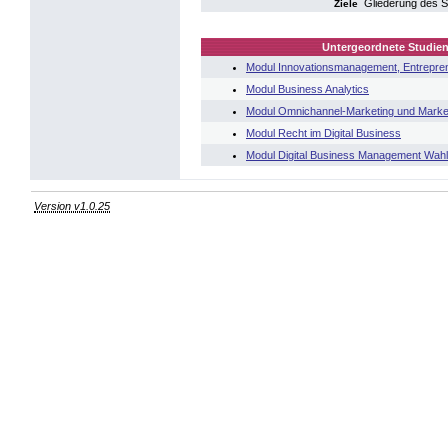
Gliederung des 
Ziele
Untergeordnete Studien
Modul Innovationsmanagement, Entrepren
Modul Business Analytics
Modul Omnichannel-Marketing und Market
Modul Recht im Digital Business
Modul Digital Business Management Wah
Version v1.0.25