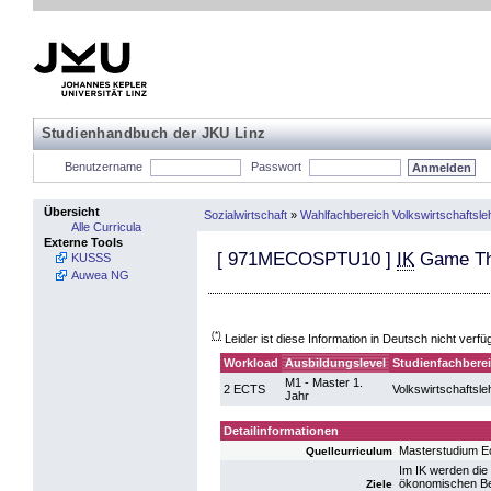
Studienhandbuch der JKU Linz
Benutzername
Passwort
Übersicht
Sozialwirtschaft
»
Wahlfachbereich Volkswirtschaftsle
Alle Curricula
Externe Tools
[
971MECOSPTU10
]
IK
Game Th
KUSSS
Auwea NG
(*)
Leider ist diese Information in Deutsch nicht verfü
Workload
Ausbildungslevel
Studienfachbere
M1 - Master 1.
2 ECTS
Volkswirtschaftsle
Jahr
Detailinformationen
Masterstudium 
Quellcurriculum
Im IK werden di
ökonomischen Beis
Ziele