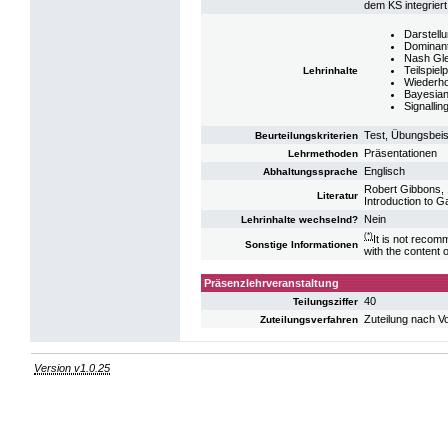
dem KS integriert
Darstell
Dominant
Nash Gle
Teilspiel
Lehrinhalte
Wiederho
Bayesian
Signallin
Test, Übungsbeis
Beurteilungskriterien
Präsentationen
Lehrmethoden
Englisch
Abhaltungssprache
Robert Gibbons, 
Literatur
Introduction to 
Nein
Lehrinhalte wechselnd?
(*)
It is not recomm
Sonstige Informationen
with the content
Präsenzlehrveranstaltung
40
Teilungsziffer
Zuteilung nach V
Zuteilungsverfahren
Version v1.0.25