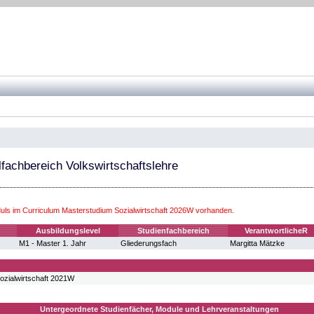
fachbereich Volkswirtschaftslehre
ls im Curriculum Masterstudium Sozialwirtschaft 2026W vorhanden.
Ausbildungslevel
Studienfachbereich
VerantwortlicheR
M1 - Master 1. Jahr
Gliederungsfach
Margitta Mätzke
ozialwirtschaft 2021W
Untergeordnete Studienfächer, Module und Lehrveranstaltungen