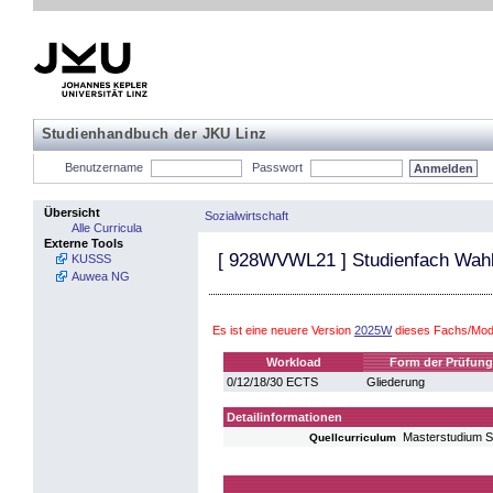
Studienhandbuch der JKU Linz
Benutzername
Passwort
Übersicht
Sozialwirtschaft
Alle Curricula
Externe Tools
[
928WVWL21
] Studienfach Wahl
KUSSS
Auwea NG
Es ist eine neuere Version
2025W
dieses Fachs/Modu
Workload
Form der Prüfung
0/12/18/30 ECTS
Gliederung
Detailinformationen
Masterstudium S
Quellcurriculum