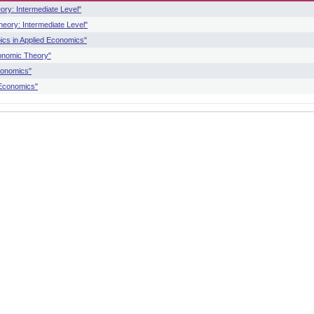
ry: Intermediate Level"
eory: Intermediate Level"
cs in Applied Economics"
onomic Theory"
conomics"
 Economics"