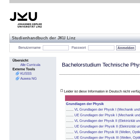
Studienhandbuch der JKU Linz
Benutzername
Passwort
Übersicht
Bachelorstudium Technische Phy
Alle Curricula
Externe Tools
KUSSS
Auwea NG
(*)
Leider ist diese Information in Deutsch nicht verfü
Grundlagen der Physik
........
VL Grundlagen der Physik I (Mechanik un
........
UE Grundlagen der Physik I (Mechanik un
........
VL Grundlagen der Physik II (Elektrizität 
........
UE Grundlagen der Physik II (Elektrizität 
........
VL Grundlagen der Physik III (Wellen, Opti
........
UE Grundlagen der Physik III (Wellen, Opti