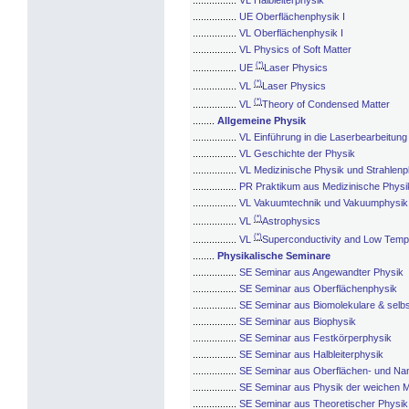
................
VL Halbleiterphysik
................
UE Oberflächenphysik I
................
VL Oberflächenphysik I
................
VL Physics of Soft Matter
(*)
................
UE
Laser Physics
(*)
................
VL
Laser Physics
(*)
................
VL
Theory of Condensed Matter
........
Allgemeine Physik
................
VL Einführung in die Laserbearbeitung
................
VL Geschichte der Physik
................
VL Medizinische Physik und Strahlenp
................
PR Praktikum aus Medizinische Physi
................
VL Vakuumtechnik und Vakuumphysik
(*)
................
VL
Astrophysics
(*)
................
VL
Superconductivity and Low Temp
........
Physikalische Seminare
................
SE Seminar aus Angewandter Physik
................
SE Seminar aus Oberflächenphysik
................
SE Seminar aus Biomolekulare & selbs
................
SE Seminar aus Biophysik
................
SE Seminar aus Festkörperphysik
................
SE Seminar aus Halbleiterphysik
................
SE Seminar aus Oberflächen- und Nan
................
SE Seminar aus Physik der weichen M
................
SE Seminar aus Theoretischer Physik