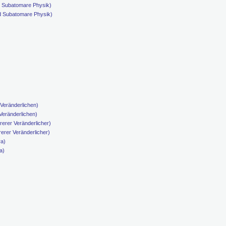
d Subatomare Physik)
d Subatomare Physik)
 Veränderlichen)
 Veränderlichen)
rerer Veränderlicher)
rerer Veränderlicher)
ra)
a)