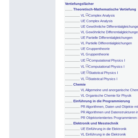
Vertiefungsfächer
........
Theoretisch-Mathematische Vertiefung
(*)
................
VL
Complex Analysis
................
UE Complex Analysis
................
UE Gewöhnliche Differentialgleichun
................
VL Gewöhnliche Differentialgleichun
................
UE Partielle Differentialgleichungen
................
VL Partielle Differentialgleichungen
................
UE Gruppentheorie
................
VL Gruppentheorie
(*)
................
UE
Computational Physics I
(*)
................
VL
Computational Physics I
(*)
................
UE
Statistical Physics I
(*)
................
VL
Statistical Physics I
........
Chemie
................
VL Allgemeine und anorganische Chem
................
VL Organische Chemie für Physik
........
Einführung in die Programmierung
................
PR Algorithmen, Daten und Objekte mi
................
PR Algorithmen und Datenstrukturen i
................
PR Objektorientiertes Programmieren 
........
Elektronik und Messtechnik
................
UE Einführung in die Elektronik
................
VL Einführung in die Elektronik