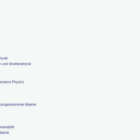
hysik
k und Strahlenphysik
erature Physics
torganisierende Materie
oanalytik
aterie