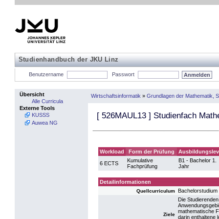
Studienhandbuch der JKU Linz
Benutzername
Passwort
Übersicht
Wirtschaftsinformatik
»
Grundlagen der Mathematik, St
Alle Curricula
Externe Tools
[
526MAUL13
] Studienfach Math
KUSSS
Auwea NG
Workload
Form der Prüfung
Ausbildungslev
Kumulative
B1 - Bachelor 1.
6 ECTS
Fachprüfung
Jahr
Detailinformationen
Bachelorstudium 
Quellcurriculum
Die Studierenden
Anwendungsgebiet
mathematische Fo
Ziele
darin enthaltene 