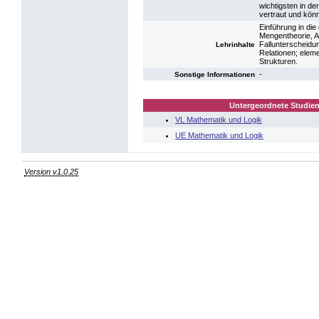
wichtigsten in d
vertraut und kön
Einführung in di
Mengentheorie, A
Fallunterscheidu
Lehrinhalte
Relationen; eleme
Strukturen.
-
Sonstige Informationen
Untergeordnete Studien
VL Mathematik und Logik
UE Mathematik und Logik
Version v1.0.25