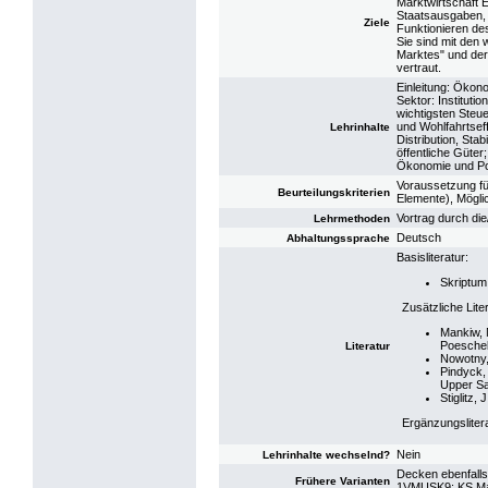
Marktwirtschaft 
Staatsausgaben, 
Ziele
Funktionieren de
Sie sind mit den
Marktes" und der
vertraut.
Einleitung: Ökon
Sektor: Instituti
wichtigsten Steue
und Wohlfahrtseff
Lehrinhalte
Distribution, Sta
öffentliche Güter
Ökonomie und Pol
Voraussetzung fü
Beurteilungskriterien
Elemente), Mögli
Vortrag durch di
Lehrmethoden
Deutsch
Abhaltungssprache
Basisliteratur:
Skriptum
Zusätzliche Lite
Mankiw, N
Poeschel,
Literatur
Nowotny, 
Pindyck, 
Upper Sa
Stiglitz,
Ergänzungsliter
Nein
Lehrinhalte wechselnd?
Decken ebenfalls
Frühere Varianten
1VMUSK9: KS Mar