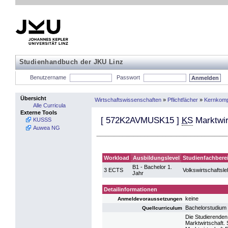
Studienhandbuch der JKU Linz
Benutzername
Passwort
Übersicht
Wirtschaftswissenschaften
»
Pflichtfächer
»
Kernkompe
Alle Curricula
Externe Tools
[
572K2AVMUSK15
]
KS
Marktwir
KUSSS
Auwea NG
Workload
Ausbildungslevel
Studienfachbere
B1 - Bachelor 1.
3 ECTS
Volkswirtschaftsle
Jahr
Detailinformationen
keine
Anmeldevoraussetzungen
Bachelorstudium
Quellcurriculum
Die Studierenden
Marktwirtschaft. 