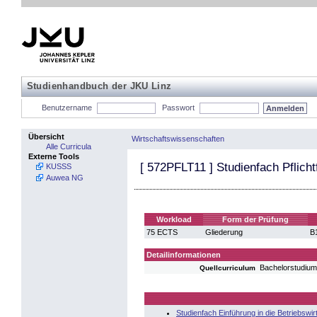
Studienhandbuch der JKU Linz
Benutzername
Passwort
Übersicht
Wirtschaftswissenschaften
Alle Curricula
Externe Tools
[
572PFLT11
] Studienfach Pflich
KUSSS
Auwea NG
Workload
Form der Prüfung
75 ECTS
Gliederung
B1
Detailinformationen
Bachelorstudium
Quellcurriculum
Studienfach Einführung in die Betriebswir