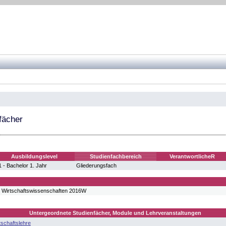
tfächer
Ausbildungslevel
Studienfachbereich
VerantwortlicheR
 - Bachelor 1. Jahr
Gliederungsfach
 Wirtschaftswissenschaften 2016W
Untergeordnete Studienfächer, Module und Lehrveranstaltungen
tschaftslehre