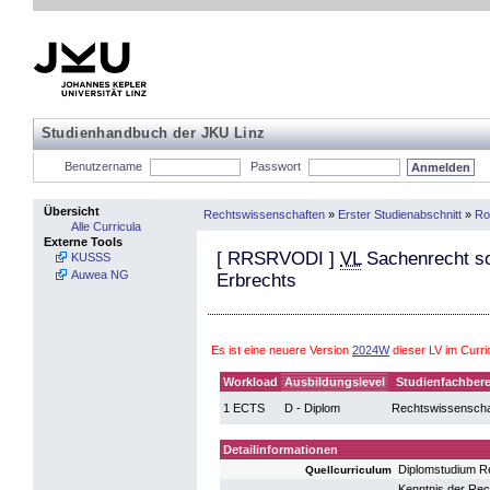
Studienhandbuch der JKU Linz
Benutzername
Passwort
Übersicht
Rechtswissenschaften
»
Erster Studienabschnitt
»
Ro
Alle Curricula
Externe Tools
[
RRSRVODI
]
VL
Sachenrecht s
KUSSS
Auwea NG
Erbrechts
Es ist eine neuere Version
2024W
dieser LV im Curr
Workload
Ausbildungslevel
Studienfachbere
1 ECTS
D - Diplom
Rechtswissenscha
Detailinformationen
Diplomstudium R
Quellcurriculum
Kenntnis der Rec