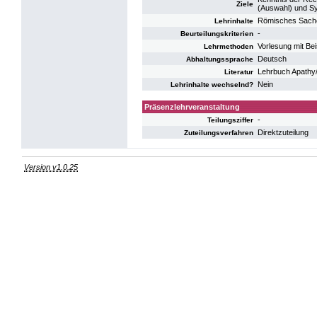
Ziele
(Auswahl) und 
Römisches Sachen
Lehrinhalte
-
Beurteilungskriterien
Vorlesung mit Be
Lehrmethoden
Deutsch
Abhaltungssprache
Lehrbuch Apathy/
Literatur
Nein
Lehrinhalte wechselnd?
Präsenzlehrveranstaltung
-
Teilungsziffer
Direktzuteilung
Zuteilungsverfahren
Version v1.0.25