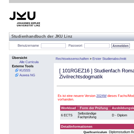
Studienhandbuch der JKU Linz
Benutzername
Passwort
Übersicht
Rechtswissenschaften
»
Erster Studienabschnitt
Alle Curricula
Externe Tools
[
101RGEZ16
] Studienfach Roma
KUSSS
Auwea NG
Zivilrechtsdogmatik
Es ist eine neuere Version
2024W
dieses Fachs/Mod
vorhanden.
Workload
Form der Prüfung
Ausbildungsl
Selbständige
6 ECTS
D - Diplom
Fachprüfung
Detailinformationen
Diplomstudium R
Quellcurriculum