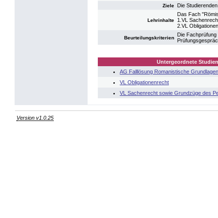
Die Studierende
Ziele
Das Fach "Römisc
1.VL Sachenrech
Lehrinhalte
2.VL Obligatione
Die Fachprüfung 
Beurteilungskriterien
Prüfungsgespräch
Untergeordnete Studien
AG Falllösung Romanistische Grundlagen
VL Obligationenrecht
VL Sachenrecht sowie Grundzüge des Pe
Version v1.0.25