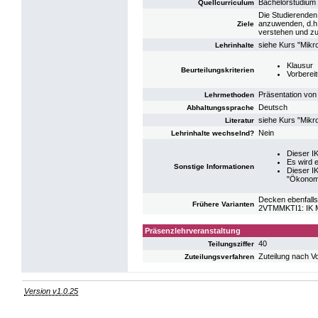
Bachelorstudium
Quellcurriculum
Die Studierenden
anzuwenden, d.h.
Ziele
verstehen und zu 
siehe Kurs "Mik
Lehrinhalte
Klausur
Beurteilungskriterien
Vorberei
Präsentation von
Lehrmethoden
Deutsch
Abhaltungssprache
siehe Kurs "Mik
Literatur
Nein
Lehrinhalte wechselnd?
Dieser I
Es wird 
Sonstige Informationen
Dieser I
"Ökonomi
Decken ebenfalls
Frühere Varianten
2VTMMKTI1: IK 
Präsenzlehrveranstaltung
40
Teilungsziffer
Zuteilung nach V
Zuteilungsverfahren
Version v1.0.25