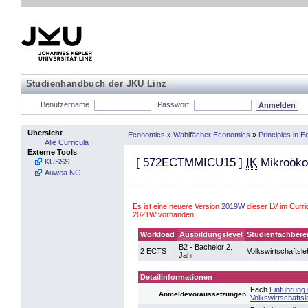
Studienhandbuch der JKU Linz
Benutzername
Passwort
Übersicht
Economics
»
Wahlfächer Economics
»
Principles in
Alle Curricula
Externe Tools
[
572ECTMMICU15
]
IK
Mikroöko
KUSSS
Auwea NG
Es ist eine neuere Version
2019W
dieser LV im Curr
2021W vorhanden.
Workload
Ausbildungslevel
Studienfachbere
B2 - Bachelor 2.
2 ECTS
Volkswirtschaftsle
Jahr
Detailinformationen
Fach
Einführung 
Anmeldevoraussetzungen
Volkswirtschaftsl