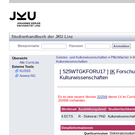
Studienhandbuch der JKU Linz
Benutzername
Passwort
Geistes- und Kulturwissenschaften
»
Pflichtfächer
»
W
Übersicht
Kulturwissenschaften
Alle Curricula
Externe Tools
[
525WTGKFORU17
]
IK
Forschun
KUSSS
Auwea NG
Kulturwissenschaften
Es ist eine neuere Version
2025W
dieser LV im Curri
2026W vorhanden.
Workload
Ausbildungslevel
Studienfachbere
6 ECTS
R - Doktorat / PhD
Kulturwissenschaf
Detailinformationen
Doktoratsstudiu
Quellcurriculum