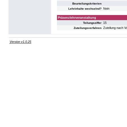
Beurteilungskriterien
Nein
Lehrinhalte wechselnd?
Präsenzlehrveranstaltung
15
Teilungsziffer
Zuteilung nach V
Zuteilungsverfahren
Version v1.0.25