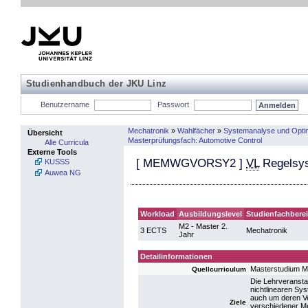
Studienhandbuch der JKU Linz
Benutzername
Passwort
Mechatronik
»
Wahlfächer
»
Systemanalyse und Opti
Übersicht
Masterprüfungsfach: Automotive Control
Alle Curricula
Externe Tools
[
MEMWGVORSY2
]
VL
Regelsys
KUSSS
Auwea NG
Workload
Ausbildungslevel
Studienfachbere
M2 - Master 2.
3 ECTS
Mechatronik
Jahr
Detailinformationen
Masterstudium M
Quellcurriculum
Die Lehrveransta
nichtlinearen Sy
auch um deren Ver
Ziele
verschiedener Me