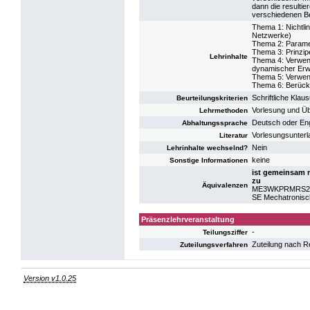
dann die resultie
verschiedenen Be
Thema 1: Nichtli
Netzwerke)
Thema 2: Paramet
Thema 3: Prinzip
Lehrinhalte
Thema 4: Verwendu
dynamischer Erwe
Thema 5: Verwend
Thema 6: Berücks
Schriftliche Kla
Beurteilungskriterien
Vorlesung und Üb
Lehrmethoden
Deutsch oder Eng
Abhaltungssprache
Vorlesungsunterl
Literatur
Nein
Lehrinhalte wechselnd?
keine
Sonstige Informationen
ist gemeinsam 
zu
Äquivalenzen
ME3WKPRMRS2: P
SE Mechatronisc
Präsenzlehrveranstaltung
-
Teilungsziffer
Zuteilung nach R
Zuteilungsverfahren
Version v1.0.25