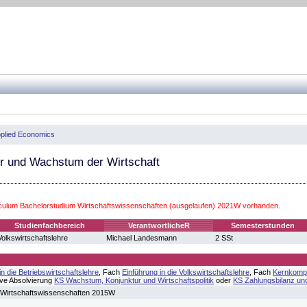
Applied Economics
r und Wachstum der Wirtschaft
iculum Bachelorstudium Wirtschaftswissenschaften (ausgelaufen) 2021W vorhanden.
Studienfachbereich
VerantwortlicheR
Semesterstunden
Volkswirtschaftslehre
Michael Landesmann
2 SSt
in die Betriebswirtschaftslehre
, Fach
Einführung in die Volkswirtschaftslehre
, Fach
Kernkompe
ive Absolvierung
KS Wachstum, Konjunktur und Wirtschaftspolitik
oder
KS Zahlungsbilanz un
 Wirtschaftswissenschaften 2015W