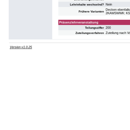
Nein
Lehrinhalte wechselnd?
Decken ebenfalls
Frühere Varianten
2KAWSWWK: KS S
Präsenzlehrveranstaltung
200
Teilungsziffer
Zuteilung nach V
Zuteilungsverfahren
Version v1.0.25