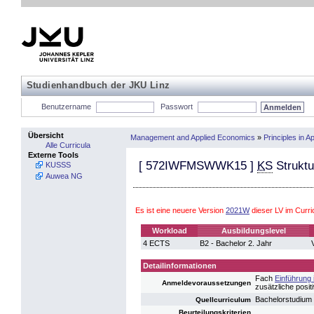
Studienhandbuch der JKU Linz
Benutzername
Passwort
Übersicht
Management and Applied Economics
»
Principles in 
Alle Curricula
Externe Tools
[
572IWFMSWWK15
]
KS
Struktu
KUSSS
Auwea NG
Es ist eine neuere Version
2021W
dieser LV im Curr
Workload
Ausbildungslevel
4 ECTS
B2 - Bachelor 2. Jahr
Detailinformationen
Fach
Einführung 
Anmeldevoraussetzungen
zusätzliche posit
Bachelorstudium
Quellcurriculum
Beurteilungskriterien