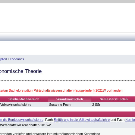
Applied Economics
nomische Theorie
iculum Bachelorstudium Wirtschaftswissenschaften (ausgelaufen) 2021W vorhanden.
Studienfachbereich
VerantwortlicheR
Semesterstunden
Volkswirtschaftslehre
Susanne Pech
2 SSt
in die Betriebswirtschaftslehre
, Fach
Einführung in die Volkswirtschaftslehre
und Fach
Kernko
 Wirtschaftswissenschaften 2015W
ierenden vertiefen und erweitern ihre mikroökonomischen Kenntnisse.