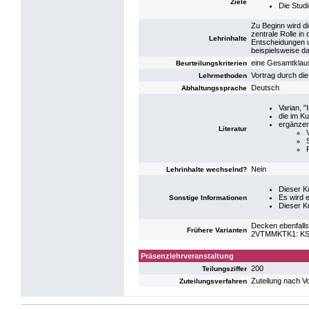
Ziele
Die Stud
Zu Beginn wird d
zentrale Rolle i
Lehrinhalte
Entscheidungen u
beispielsweise d
eine Gesamtklau
Beurteilungskriterien
Vortrag durch di
Lehrmethoden
Deutsch
Abhaltungssprache
Varian, "
die im K
ergänzen
Literatur
Nein
Lehrinhalte wechselnd?
Dieser K
Es wird 
Sonstige Informationen
Dieser K
Decken ebenfalls
Frühere Varianten
2VTMMKTK1: KS 
Präsenzlehrveranstaltung
200
Teilungsziffer
Zuteilung nach V
Zuteilungsverfahren