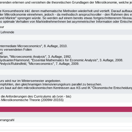
ierenden erlernen und verstehen die theoretischen Grundlagen der Mikroökonomie, welche je
ie Konsumtheorie inkl. deren mathematische Methoden wiederholt und vertieft. Darauf aufb
n der Mikroökonomie einnehmen, jedoch - da methodisch anspruchsvoller - den Rahmen des
nd Märkte" sprengen würde. So werden auf einem bereits etwas fortgeschrittenerem Niveau
as optimale Verhalten von MarkteilnehmerInnen bei asymmetrischer Information oder Entsche
sur
e Lehrende
Intermediate Microeconomics", 8. Auflage, 2010.
urs verwendeten Folien
d:
Varian, "Microeconomic Analysis", 3. Auflage, 1992.
Sydsaeter/Hammond, "Essential Mathematics for Economic Analysis", 3. Auflage, 2008.
Pindyck/Rubindfeld, "Microeconomics", 7. Auflage, 2009.
urs wird nur im Wintersemester angeboten.
empfohlen, den gleichnamigen Intensivierungskurs parallel zu besuchen.
urs baut auf den mikroökonomischen Kentnissen aus KS und IK "Ökonomische Entscheidung
 die Anforderungen des Curriculums ab (von - bis)
Mikroökonomische Theorie (2009W-2015S)
orrangzahl