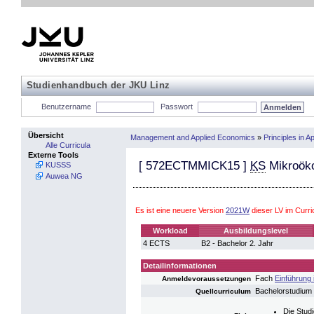
Studienhandbuch der JKU Linz
Benutzername
Passwort
Übersicht
Management and Applied Economics
»
Principles in 
Alle Curricula
Externe Tools
[
572ECTMMICK15
]
KS
Mikroöko
KUSSS
Auwea NG
Es ist eine neuere Version
2021W
dieser LV im Curr
Workload
Ausbildungslevel
4 ECTS
B2 - Bachelor 2. Jahr
Detailinformationen
Fach
Einführung 
Anmeldevoraussetzungen
Bachelorstudium
Quellcurriculum
Die Stud