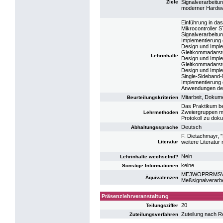
Ziele
Signalverarbeitun
moderner Hardwar
Einführung in da
Mikrocontroller
Signalverarbeitu
Implementierung d
Design und Imple
Gleitkommadarste
Lehrinhalte
Design und Imple
Gleitkommadarste
Design und Imple
Single-Sideband-
Implementierung
Anwendungen der
Mitarbeit, Dokum
Beurteilungskriterien
Das Praktikum be
Zweiergruppen mü
Lehrmethoden
Protokoll zu dok
Deutsch
Abhaltungssprache
F. Dietachmayr, "
Literatur
weitere Literatur 
Nein
Lehrinhalte wechselnd?
keine
Sonstige Informationen
ME3WOPRRMSV: P
Äquivalenzen
Meßsignalverarb
Präsenzlehrveranstaltung
20
Teilungsziffer
Zuteilung nach R
Zuteilungsverfahren