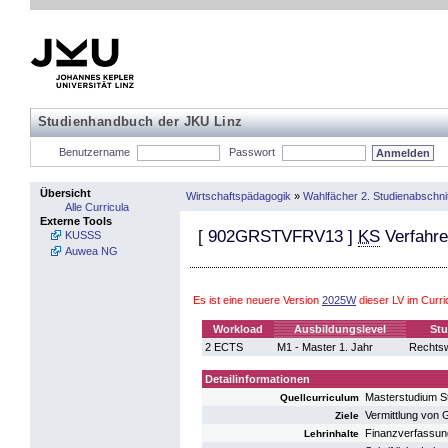
Studienhandbuch der JKU Linz
Benutzername
Passwort
Übersicht
Wirtschaftspädagogik
»
Wahlfächer 2. Studienabschnit
Alle Curricula
Externe Tools
[
902GRSTVFRV13
]
KS
Verfahre
KUSSS
Auwea NG
Es ist eine neuere Version
2025W
dieser LV im Curr
Workload
Ausbildungslevel
Stu
2 ECTS
M1 - Master 1. Jahr
Rechtsw
Detailinformationen
Masterstudium S
Quellcurriculum
Vermittlung von
Ziele
Finanzverfassung
Lehrinhalte