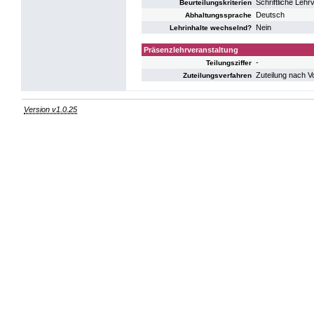
Schriftliche Lehr
Beurteilungskriterien
Deutsch
Abhaltungssprache
Nein
Lehrinhalte wechselnd?
Präsenzlehrveranstaltung
-
Teilungsziffer
Zuteilung nach V
Zuteilungsverfahren
Version v1.0.25