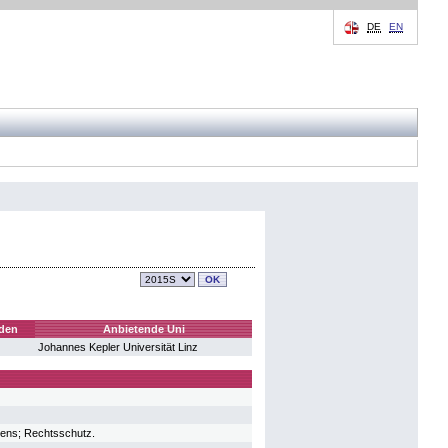
DE
EN
den
Anbietende Uni
Johannes Kepler Universität Linz
rens; Rechtsschutz.