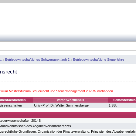
t
»
Betriebswirtschaftliches Schwerpunktfach 2
»
Betriebswirtschaftliche Steuerlehre
nsrecht
iculum Masterstudium Steuerrecht und Steuermanagement 2025W vorhanden.
dienfachbereich
VerantwortlicheR
Semesterstun
issenschaften
Univ.-Prof. Dr. Walter Summersberger
1 SSt
teuerwissenschaften 2014S
 Grundkenntnissen des Abgabenverfahrensrechts.
srechtliche Grundlagen; Organisation der Finanzverwaltung; Prinzipien des Abgabenverfah