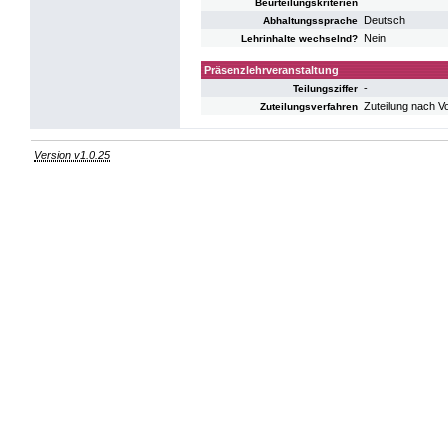
Beurteilungskriterien
Deutsch
Abhaltungssprache
Nein
Lehrinhalte wechselnd?
Präsenzlehrveranstaltung
-
Teilungsziffer
Zuteilung nach V
Zuteilungsverfahren
Version v1.0.25