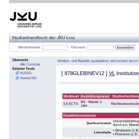
Studienhandbuch der JKU Linz
Benutzername
Passwort
Übersicht
Medizin- und Bioethik (auslaufend, wird ersetzt durch 
Alle Curricula
Externe Tools
[
878GLEBINEV12
]
VL
Institutio
KUSSS
Auwea NG
Workload
Ausbildungslevel
Studienfachbere
M1 - Master 1.
0,5 ECTS
Rechtswissenscha
Jahr
Detailinformationen
Universitätslehrg
Quellcurriculum
durch a.o. Maste
• Strukturen (z.B
Lehrinhalte
• Prozesse (z.B.