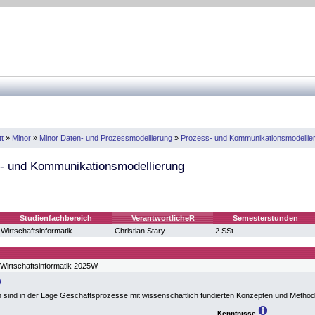
t
»
Minor
»
Minor Daten- und Prozessmodellierung
»
Prozess- und Kommunikationsmodellie
- und Kommunikationsmodellierung
Studienfachbereich
VerantwortlicheR
Semesterstunden
Wirtschaftsinformatik
Christian Stary
2 SSt
Wirtschaftsinformatik 2025W
n sind in der Lage Geschäftsprozesse mit wissenschaftlich fundierten Konzepten und Metho
Kenntnisse