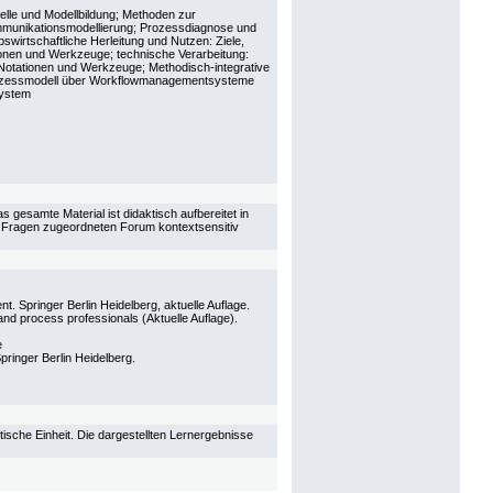
lle und Modellbildung; Methoden zur
munikationsmodellierung; Prozessdiagnose und
wirtschaftliche Herleitung und Nutzen: Ziele,
onen und Werkzeuge; technische Verarbeitung:
 Notationen und Werkzeuge; Methodisch-integrative
ozessmodell über Workflowmanagementsysteme
system
s gesamte Material ist didaktisch aufbereitet in
en Fragen zugeordneten Forum kontextsensitiv
 Springer Berlin Heidelberg, aktuelle Auflage.
d process professionals (Aktuelle Auflage).
e
ringer Berlin Heidelberg.
sche Einheit. Die dargestellten Lernergebnisse