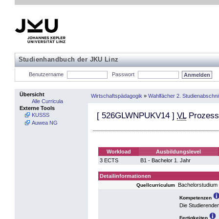
Studienhandbuch der JKU Linz
Benutzername
Passwort
Übersicht
Wirtschaftspädagogik
»
Wahlfächer 2. Studienabschnit
Alle Curricula
Externe Tools
[
526GLWNPUKV14
]
VL
Prozess
KUSSS
Auwea NG
Workload
Ausbildungslevel
3 ECTS
B1 - Bachelor 1. Jahr
Detailinformationen
Bachelorstudium 
Quellcurriculum
Kompetenzen
Die Studierende
Fertigkeiten