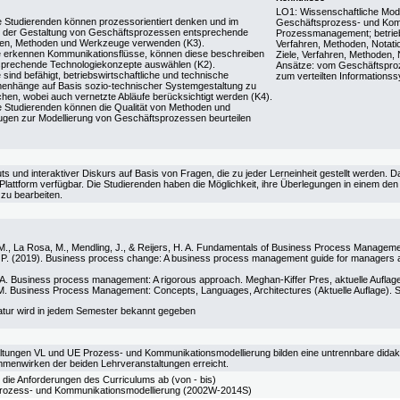
LO1: Wissenschaftliche Mode
e Studierenden können prozessorientiert denken und im
Geschäftsprozess- und Kom
der Gestaltung von Geschäftsprozessen entsprechende
Prozessmanagement; betriebs
nen, Methoden und Werkzeuge verwenden (K3).
Verfahren, Methoden, Notati
e erkennen Kommunikationsflüsse, können diese beschreiben
Ziele, Verfahren, Methoden,
sprechende Technologiekonzepte auswählen (K2).
Ansätze: vom Geschäftspr
 sind befähigt, betriebswirtschaftliche und technische
zum verteilten Informations
nhänge auf Basis sozio-technischer Systemgestaltung zu
hen, wobei auch vernetzte Abläufe berücksichtigt werden (K4).
e Studierenden können die Qualität von Methoden und
gen zur Modellierung von Geschäftsprozessen beurteilen
ts und interaktiver Diskurs auf Basis von Fragen, die zu jeder Lerneinheit gestellt werden. Da
-Plattform verfügbar. Die Studierenden haben die Möglichkeit, ihre Überlegungen in einem d
 zu bearbeiten.
., La Rosa, M., Mendling, J., & Reijers, H. A. Fundamentals of Business Process Management.
P. (2019). Business process change: A business process management guide for managers an
 A. Business process management: A rigorous approach. Meghan-Kiffer Pres, aktuelle Auflag
. Business Process Management: Concepts, Languages, Architectures (Aktuelle Auflage). Sp
atur wird in jedem Semester bekannt gegeben
ltungen VL und UE Prozess- und Kommunikationsmodellierung bilden eine untrennbare didakti
enwirken der beiden Lehrveranstaltungen erreicht.
 die Anforderungen des Curriculums ab (von - bis)
ozess- und Kommunikationsmodellierung (2002W-2014S)