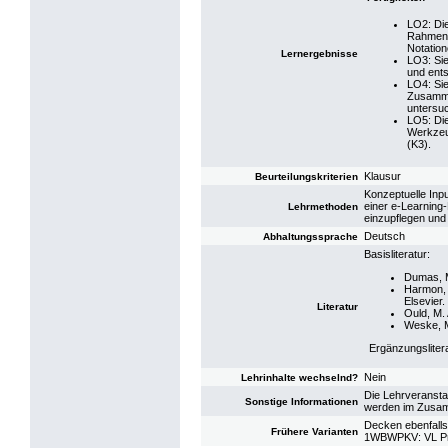
LO2: Di
Rahmen 
Notatio
Lernergebnisse
LO3: Si
und ent
LO4: Sie
Zusamme
untersuc
LO5: Di
Werkzeu
(K3).
Klausur
Beurteilungskriterien
Konzeptuelle Inpu
einer e-Learning
Lehrmethoden
einzupflegen und
Deutsch
Abhaltungssprache
Basisliteratur:
Dumas, M
Harmon, 
Elsevier.
Literatur
Ould, M.
Weske, M
Ergänzungsliter
Nein
Lehrinhalte wechselnd?
Die Lehrveransta
Sonstige Informationen
werden im Zusamm
Decken ebenfalls
Frühere Varianten
1WBWPKV: VL Pr