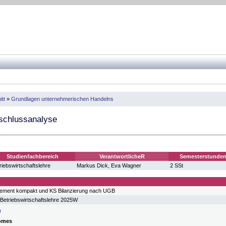
itt
»
Grundlagen unternehmerischen Handelns
schlussanalyse
Studienfachbereich
VerantwortlicheR
Semesterstunde
riebswirtschaftslehre
Markus Dick, Eva Wagner
2 SSt
ment kompakt und KS Bilanzierung nach UGB
Betriebswirtschaftslehre 2025W
omes