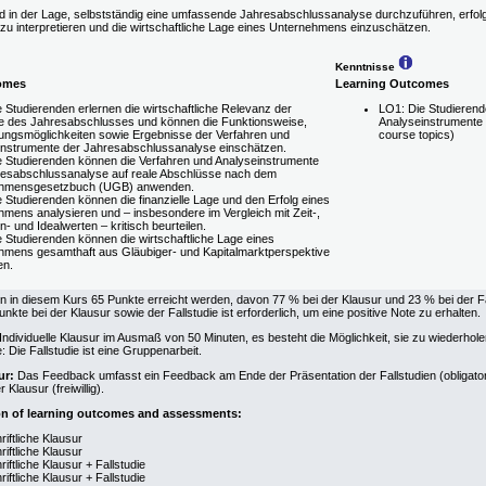
d in der Lage, selbstständig eine umfassende Jahresabschlussanalyse durchzuführen, erfolg
u interpretieren und die wirtschaftliche Lage eines Unternehmens einzuschätzen.
Kenntnisse
omes
Learning Outcomes
 Studierenden erlernen die wirtschaftliche Relevanz der
LO1: Die Studierend
e des Jahresabschlusses und können die Funktionsweise,
Analyseinstrumente 
ngsmöglichkeiten sowie Ergebnisse der Verfahren und
course topics)
instrumente der Jahresabschlussanalyse einschätzen.
e Studierenden können die Verfahren und Analyseinstrumente
resabschlussanalyse auf reale Abschlüsse nach dem
hmensgesetzbuch (UGB) anwenden.
 Studierenden können die finanzielle Lage und den Erfolg eines
mens analysieren und – insbesondere im Vergleich mit Zeit-,
- und Idealwerten – kritisch beurteilen.
 Studierenden können die wirtschaftliche Lage eines
hmens gesamthaft aus Gläubiger- und Kapitalmarktperspektive
en.
 in diesem Kurs 65 Punkte erreicht werden, davon 77 % bei der Klausur und 23 % bei der Fa
unkte bei der Klausur sowie der Fallstudie ist erforderlich, um eine positive Note zu erhalten.
 Individuelle Klausur im Ausmaß von 50 Minuten, es besteht die Möglichkeit, sie zu wiederhol
e: Die Fallstudie ist eine Gruppenarbeit.
ur:
Das Feedback umfasst ein Feedback am Ende der Präsentation der Fallstudien (obligatori
 Klausur (freiwillig).
on of learning outcomes and assessments:
iftliche Klausur
iftliche Klausur
iftliche Klausur + Fallstudie
iftliche Klausur + Fallstudie