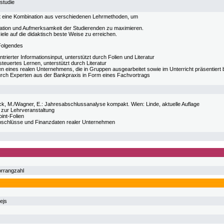
studie
t eine Kombination aus verschiedenen Lehrmethoden, um
vation und Aufmerksamkeit der Studierenden zu maximieren.
iele auf die didaktisch beste Weise zu erreichen.
 Folgendes
trierter Informationsinput, unterstützt durch Folien und Literatur
teuertes Lernen, unterstützt durch Literatur
ien eines realen Unternehmens, die in Gruppen ausgearbeitet sowie im Unterricht präsentiert 
urch Experten aus der Bankpraxis in Form eines Fachvortrags
ck, M./Wagner, E.: Jahresabschlussanalyse kompakt. Wien: Linde, aktuelle Auflage
 zur Lehrveranstaltung
int-Folien
schlüsse und Finanzdaten realer Unternehmen
orrangzahl
ejs