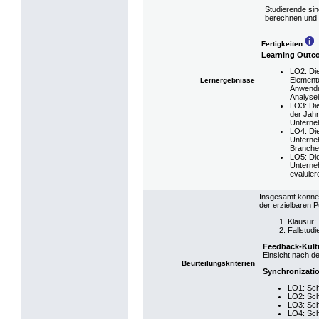
Studierende sin
berechnen und z
Fertigkeiten
Learning Outc
LO2: Die
Element
Lernergebnisse
Anwendu
Analyse
LO3: Di
der Jah
Unterne
LO4: Die
Unterneh
Branchen
LO5: Die
Unterne
evaluier
Insgesamt können
der erzielbaren P
Klausur:
Fallstudi
Feedback-Kult
Einsicht nach der
Beurteilungskriterien
Synchronizati
LO1: Schr
LO2: Schr
LO3: Schr
LO4: Schr