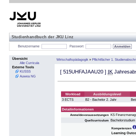
Studienhandbuch der JKU Linz
Benutzername
Passwort
Übersicht
Wirtschaftspädagogik
»
Pflichtfächer 1. Studienabschn
Alle Curricula
Externe Tools
[
515UHFAJAAU20
]
IK
Jahresab
KUSSS
Auwea NG
Workload
Ausbildungslevel
3 ECTS
B2 - Bachelor 2. Jahr
Bet
Detailinformationen
KS Finanzmanage
Anmeldevoraussetzungen
Bachelorstudium 
Quellcurriculum
Kompetenzen
Learning Outc