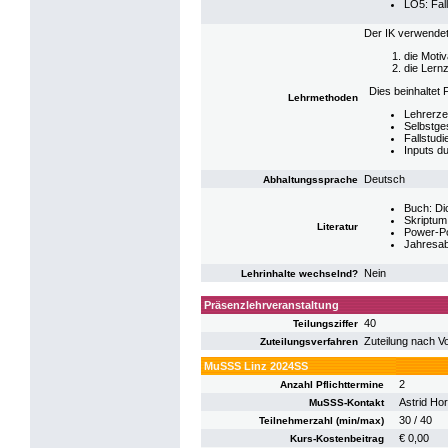
LO5: Fall
Der IK verwende
die Moti
die Lernz
Dies beinhaltet
Lehrmethoden
Lehrerzen
Selbstges
Fallstud
Inputs d
Deutsch
Abhaltungssprache
Buch: Di
Skriptum
Literatur
Power-Po
Jahresab
Nein
Lehrinhalte wechselnd?
Präsenzlehrveranstaltung
40
Teilungsziffer
Zuteilung nach V
Zuteilungsverfahren
MuSSS Linz 2024SS
2
Anzahl Pflichttermine
Astrid Hor
MuSSS-Kontakt
30 / 40
Teilnehmerzahl (min/max)
€ 0,00
Kurs-Kostenbeitrag