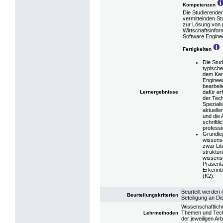
Kompetenzen
Die Studierende
vermittelnden S
zur Lösung von 
Wirtschaftsinfo
Software Enginee
Fertigkeiten
Die Stud
typisch
dem Ker
Engineer
bearbeit
Lernergebnisse
dafür er
der Tec
Spezial
aktuelle
und die 
schriftl
professi
Grundle
wissensc
zwar Lit
struktur
wissensc
Präsenta
Erkennt
(K2).
Beurteilt werden 
Beurteilungskriterien
Beteiligung an D
Wissenschaftlich
Themen und Tech
Lehrmethoden
der jeweiligen Ar