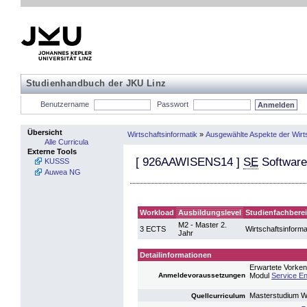
Studienhandbuch der JKU Linz
Benutzername
Passwort
Übersicht
Wirtschaftsinformatik
»
Ausgewählte Aspekte der Wirts
Alle Curricula
Externe Tools
[
926AAWISENS14
]
SE
Software
KUSSS
Auwea NG
Workload
Ausbildungslevel
Studienfachbere
M2 - Master 2.
3 ECTS
Wirtschaftsinforma
Jahr
Detailinformationen
Erwartete Vorken
Anmeldevoraussetzungen
Modul
Service En
Masterstudium Wi
Quellcurriculum