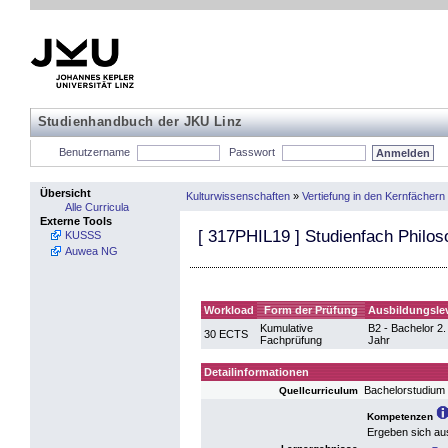
Studienhandbuch der JKU Linz
Benutzername
Passwort
Übersicht
Kulturwissenschaften
»
Vertiefung in den Kernfächern
Alle Curricula
Externe Tools
[
317PHIL19
] Studienfach Philos
KUSSS
Auwea NG
Workload
Form der Prüfung
Ausbildungsle
Kumulative
B2 - Bachelor 2.
30 ECTS
Fachprüfung
Jahr
Detailinformationen
Bachelorstudium
Quellcurriculum
Kompetenzen
Ergeben sich au