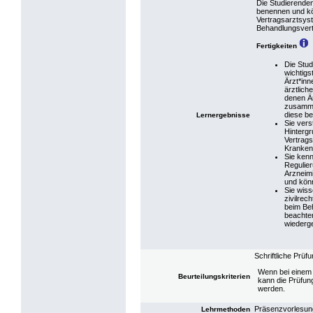
Die Studierenden
benennen und k
Vertragsarztsyst
Behandlungsvert
Fertigkeiten
Die Stu
wichtigs
Ärzt*inn
ärztlich
denen Ä
zusamme
diese b
Lernergebnisse
Sie vers
Hinterg
Vertrag
Kranken
Sie ken
Regulier
Arzneimi
und könn
Sie wiss
zivilrec
beim Be
beachte
wiederg
Schriftliche Prüfu
Wenn bei einem
Beurteilungskriterien
kann die Prüfun
werden.
Präsenzvorlesun
Lehrmethoden