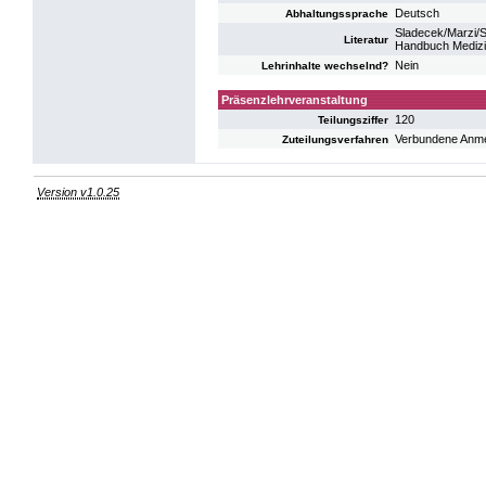
Deutsch
Abhaltungssprache
Sladecek/Marzi/S
Literatur
Handbuch Medizi
Nein
Lehrinhalte wechselnd?
Präsenzlehrveranstaltung
120
Teilungsziffer
Verbundene Anm
Zuteilungsverfahren
Version v1.0.25