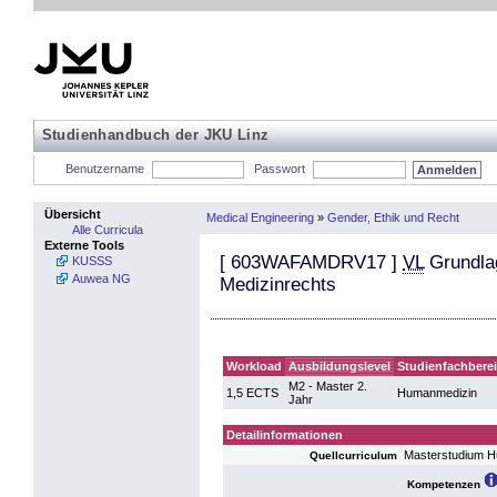
Studienhandbuch der JKU Linz
Benutzername
Passwort
Übersicht
Medical Engineering
»
Gender, Ethik und Recht
Alle Curricula
Externe Tools
[
603WAFAMDRV17
]
VL
Grundlag
KUSSS
Auwea NG
Medizinrechts
Workload
Ausbildungslevel
Studienfachbere
M2 - Master 2.
1,5 ECTS
Humanmedizin
Jahr
Detailinformationen
Masterstudium 
Quellcurriculum
Kompetenzen