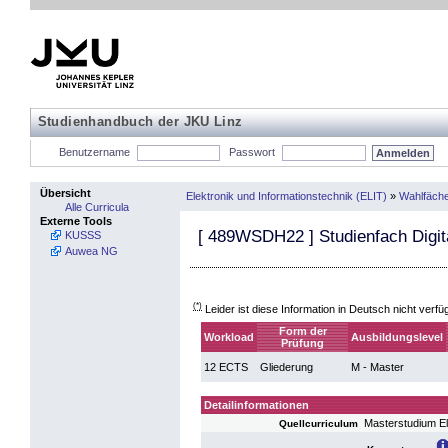
Studienhandbuch der JKU Linz
Benutzername
Passwort
Übersicht
Elektronik und Informationstechnik (ELIT)
»
Wahlfäch
Alle Curricula
Externe Tools
[
489WSDH22
] Studienfach Digi
KUSSS
Auwea NG
(*)
Leider ist diese Information in Deutsch nicht verfü
Form der
Workload
Ausbildungslevel
Prüfung
12 ECTS
Gliederung
M - Master
Detailinformationen
Masterstudium El
Quellcurriculum