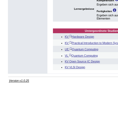
Kompetenzen
Ergeben sich au
Lernergebnisse
Fertigkeiten
Ergeben sich au
Elementen
Untergeordnete Studien
(*)
KV
Hardware Design
(*)
KV
Practical Introduction to Modern Sy
(*)
UE
Quantum Computing
(*)
VL
Quantum Computing
KV Open Source IC Design
KV VLSI Design
Version v1.0.25