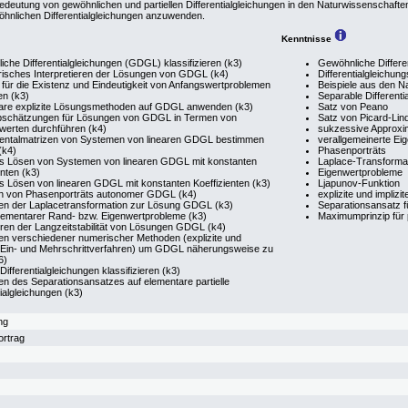
edeutung von gewöhnlichen und partiellen Differentialgleichungen in den Naturwissenschaft
hnlichen Differentialgleichungen anzuwenden.
Kenntnisse
che Differentialgleichungen (GDGL) klassifizieren (k3)
Gewöhnliche Differe
isches Interpretieren der Lösungen von GDGL (k4)
Differentialgleichu
n für die Existenz und Eindeutigkeit von Anfangswertproblemen
Beispiele aus den N
n (k3)
Separable Differenti
are explizite Lösungsmethoden auf GDGL anwenden (k3)
Satz von Peano
bschätzungen für Lösungen von GDGL in Termen von
Satz von Picard-Lind
werten durchführen (k4)
sukzessive Approxi
ntalmatrizen von Systemen von linearen GDGL bestimmen
verallgemeinerte Ei
(k4)
Phasenporträts
tes Lösen von Systemen von linearen GDGL mit konstanten
Laplace-Transformat
enten (k3)
Eigenwertprobleme
es Lösen von linearen GDGL mit konstanten Koeffizienten (k3)
Ljapunov-Funktion
n von Phasenporträts autonomer GDGL (k4)
explizite und implizi
n der Laplacetransformation zur Lösung GDGL (k3)
Separationsansatz für
lementarer Rand- bzw. Eigenwertprobleme (k3)
Maximumprinzip für p
ren der Langzeitstabilität von Lösungen GDGL (k4)
n verschiedener numerischer Methoden (explizite und
te Ein- und Mehrschrittverfahren) um GDGL näherungsweise zu
6)
 Differentialgleichungen klassifizieren (k3)
n des Separationsansatzes auf elementare partielle
tialgleichungen (k3)
ng
ortrag