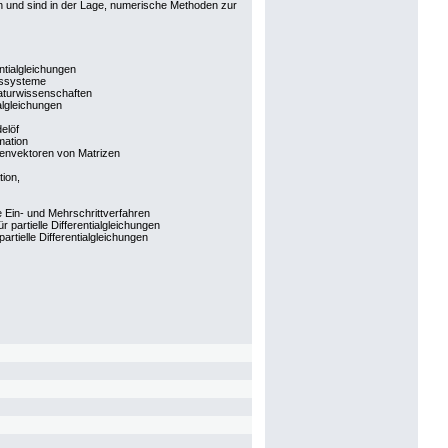
en und sind in der Lage, numerische Methoden zur
ntialgleichungen
ngssysteme
aturwissenschaften
algleichungen
elöf
mation
genvektoren von Matrizen
ion,
te Ein- und Mehrschrittverfahren
 partielle Differentialgleichungen
artielle Differentialgleichungen