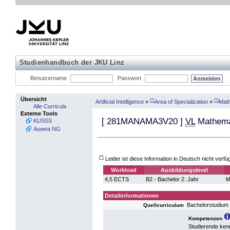
Studienhandbuch der JKU Linz
Benutzername
Passwort
Übersicht
(*)
(*)
Artificial Intelligence
»
Area of Specialization
»
Mat
Alle Curricula
Externe Tools
[
281MANAMA3V20
]
VL
Mathema
KUSSS
Auwea NG
(*)
Leider ist diese Information in Deutsch nicht verfü
Workload
Ausbildungslevel
4,5 ECTS
B2 - Bachelor 2. Jahr
M
Detailinformationen
Bachelorstudium
Quellcurriculum
Kompetenzen
Studierende kenn