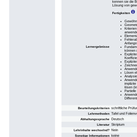
kennen sie die B
Lösung von gewö
Fertigkeiten
Gewöhnli
Geometr
Kriterie
anwende
Element
Fehlera
Anfangs
Lernergebnisse
Fundame
können 
Explizi
Koeffizi
Explizit
Zeichne
Anwende
Lösen e
Analysie
Anwende
implizi
lösen (k
Partielle
Anwende
Differen
schriftliche Prüfu
Beurteilungskriterien
Tafel und Folienv
Lehrmethoden
Deutsch
Abhaltungssprache
Skriptum
Literatur
Nein
Lehrinhalte wechselnd?
keine
Sonstige Informationen