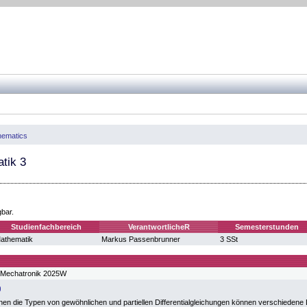
hematics
tik 3
gbar.
Studienfachbereich
VerantwortlicheR
Semesterstunden
athematik
Markus Passenbrunner
3 SSt
 Mechatronik 2025W
en die Typen von gewöhnlichen und partiellen Differentialgleichungen können verschiedene