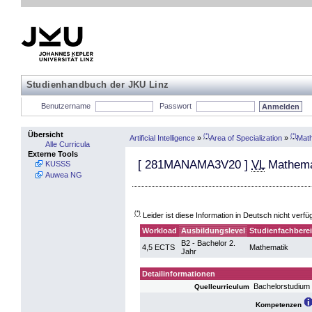
Studienhandbuch der JKU Linz
Benutzername
Passwort
Übersicht
(*)
(*)
Artificial Intelligence
»
Area of Specialization
»
Mat
Alle Curricula
Externe Tools
[
281MANAMA3V20
]
VL
Mathema
KUSSS
Auwea NG
(*)
Leider ist diese Information in Deutsch nicht verfü
Workload
Ausbildungslevel
Studienfachbere
B2 - Bachelor 2.
4,5 ECTS
Mathematik
Jahr
Detailinformationen
Bachelorstudium
Quellcurriculum
Kompetenzen