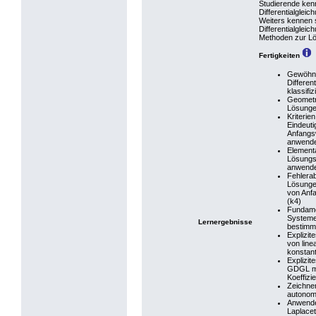
Studierende ken
Differentialgle
Weiters kennen s
Differentialglei
Methoden zur Lö
Fertigkeiten
Gewöhnl
Differen
klassifiz
Geometri
Lösunge
Kriterie
Eindeuti
Anfangs
anwende
Elementa
Lösung
anwende
Fehlera
Lösunge
von Anf
(k4)
Fundame
Systeme
Lernergebnisse
bestimm
Explizi
von lin
konstant
Explizit
GDGL mi
Koeffizi
Zeichne
autonom
Anwende
Laplacet