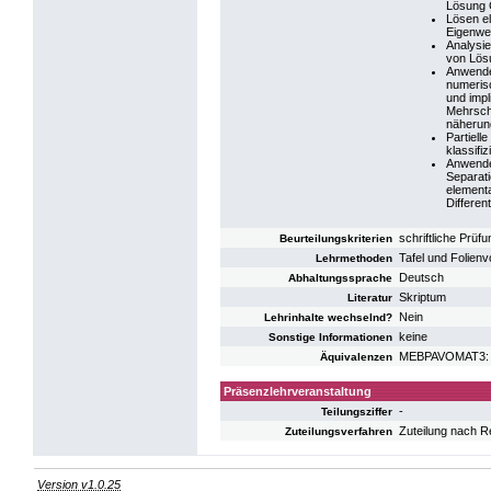
Lösung
Lösen e
Eigenwe
Analysie
von Lös
Anwende
numerisc
und impl
Mehrsch
näherun
Partielle
klassifiz
Anwend
Separat
elementa
Differen
schriftliche Prüfu
Beurteilungskriterien
Tafel und Folienv
Lehrmethoden
Deutsch
Abhaltungssprache
Skriptum
Literatur
Nein
Lehrinhalte wechselnd?
keine
Sonstige Informationen
MEBPAVOMAT3: V
Äquivalenzen
Präsenzlehrveranstaltung
-
Teilungsziffer
Zuteilung nach R
Zuteilungsverfahren
Version v1.0.25