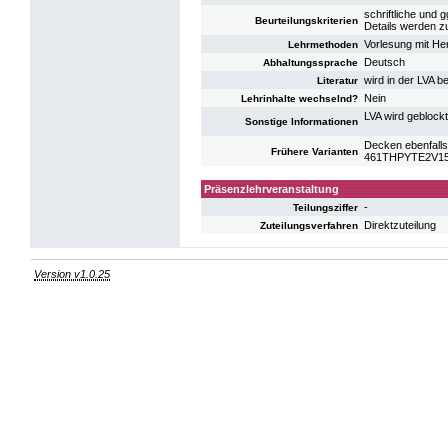
schriftliche und 
Beurteilungskriterien
Details werden 
Vorlesung mit He
Lehrmethoden
Deutsch
Abhaltungssprache
wird in der LVA 
Literatur
Nein
Lehrinhalte wechselnd?
LVA wird geblockt
Sonstige Informationen
Decken ebenfalls
Frühere Varianten
461THPYTE2V15: 
Präsenzlehrveranstaltung
-
Teilungsziffer
Direktzuteilung
Zuteilungsverfahren
Version v1.0.25