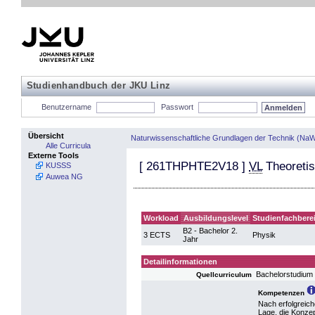
Studienhandbuch der JKU Linz
Benutzername
Passwort
Übersicht
Naturwissenschaftliche Grundlagen der Technik (NaW
Alle Curricula
Externe Tools
[
261THPHTE2V18
]
VL
Theoretis
KUSSS
Auwea NG
Workload
Ausbildungslevel
Studienfachbere
B2 - Bachelor 2.
3 ECTS
Physik
Jahr
Detailinformationen
Bachelorstudium
Quellcurriculum
Kompetenzen
Nach erfolgreich
Lage, die Konze