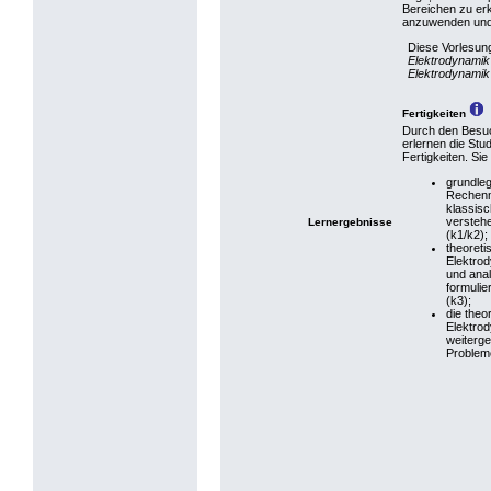
Bereichen zu er
anzuwenden und 
Diese Vorlesun
Elektrodynamik 
Elektrodynamik 
Fertigkeiten
Durch den Besuc
erlernen die Stu
Fertigkeiten. Sie
grundle
Rechenm
klassis
verstehe
Lernergebnisse
(k1/k2);
theoreti
Elektrod
und ana
formulie
(k3);
die theo
Elektro
weiterg
Probleme