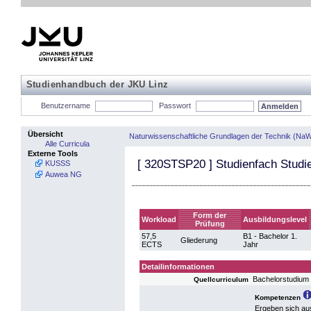
Studienhandbuch der JKU Linz
Benutzername
Passwort
Übersicht
Naturwissenschaftliche Grundlagen der Technik (NaW
Alle Curricula
Externe Tools
[
320STSP20
] Studienfach Stud
KUSSS
Auwea NG
Form der
Workload
Ausbildungslevel
Prüfung
57,5
B1 - Bachelor 1.
Gliederung
ECTS
Jahr
Detailinformationen
Bachelorstudium
Quellcurriculum
Kompetenzen
Ergeben sich au