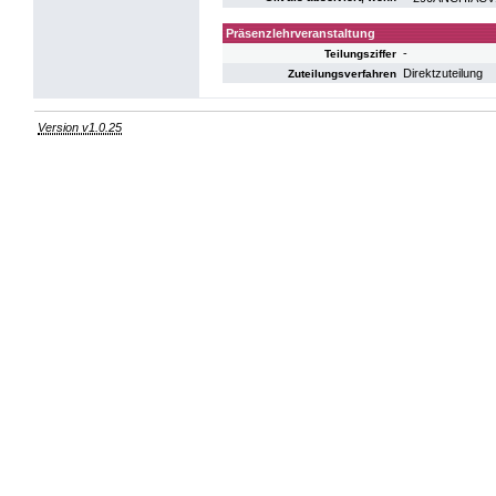
Präsenzlehrveranstaltung
-
Teilungsziffer
Direktzuteilung
Zuteilungsverfahren
Version v1.0.25