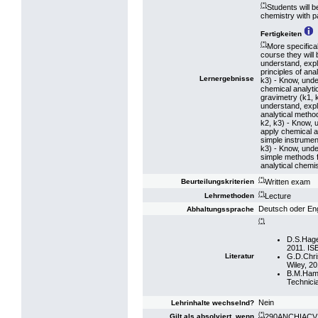
(*)
Students will b
chemistry with p
Fertigkeiten
(*)
More specifical
course they will 
understand, expl
principles of ana
Lernergebnisse
k3) - Know, unde
chemical analyt
gravimetry (k1, 
understand, expl
analytical method
k2, k3) - Know, 
apply chemical 
simple instrumen
k3) - Know, unde
simple methods f
analytical chemis
(*)
Written exam
Beurteilungskriterien
(*)
Lecture
Lehrmethoden
Deutsch oder Eng
Abhaltungssprache
(*)
D.S.Hage
2011. IS
G.D.Chris
Literatur
Wiley, 2
B.M.Ham,
Technici
Nein
Lehrinhalte wechselnd?
(*)
290ANCHIACV18:
Gilt als absolviert, wenn