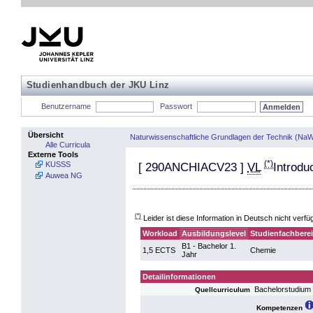
Studienhandbuch der JKU Linz
Benutzername
Passwort
Übersicht
Naturwissenschaftliche Grundlagen der Technik (NaW
Alle Curricula
Externe Tools
(*)
KUSSS
[
290ANCHIACV23
]
VL
Introdu
Auwea NG
(*)
Leider ist diese Information in Deutsch nicht verfü
Workload
Ausbildungslevel
Studienfachbere
B1 - Bachelor 1.
1,5 ECTS
Chemie
Jahr
Detailinformationen
Bachelorstudium
Quellcurriculum
Kompetenzen