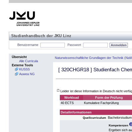
Studienhandbuch der JKU Linz
Benutzername
Passwort
Übersicht
Naturwissenschaftliche Grundlagen der Technik (NaW
Alle Curricula
Externe Tools
[
320CHGR18
] Studienfach Che
KUSSS
Auwea NG
(*)
Leider ist diese Information in Deutsch nicht verfü
Workload
Form der Prüfung
40 ECTS
Kumulative Fachprüfung
Detailinformationen
Bachelorstudium
Quellcurriculum
Kompetenzen
Ergeben sich a