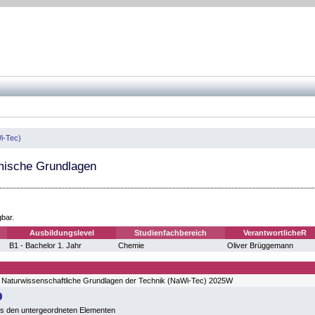
i-Tec)
mische Grundlagen
gbar.
Ausbildungslevel
Studienfachbereich
VerantwortlicheR
B1 - Bachelor 1. Jahr
Chemie
Oliver Brüggemann
 Naturwissenschaftliche Grundlagen der Technik (NaWi-Tec) 2025W
us den untergeordneten Elementen