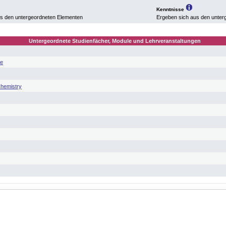
Kenntnisse
us den untergeordneten Elementen
Ergeben sich aus den unter
Untergeordnete Studienfächer, Module und Lehrveranstaltungen
ie
Chemistry