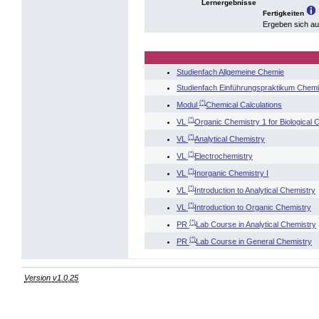
Lernergebnisse
Fertigkeiten
Ergeben sich a
Studienfach Allgemeine Chemie
Studienfach Einführungspraktikum Chem
(*)
Modul
Chemical Calculations
(*)
VL
Organic Chemistry 1 for Biological 
(*)
VL
Analytical Chemistry
(*)
VL
Electrochemistry
(*)
VL
Inorganic Chemistry I
(*)
VL
Introduction to Analytical Chemistry
(*)
VL
Introduction to Organic Chemistry
(*)
PR
Lab Course in Analytical Chemistry
(*)
PR
Lab Course in General Chemistry
Version v1.0.25