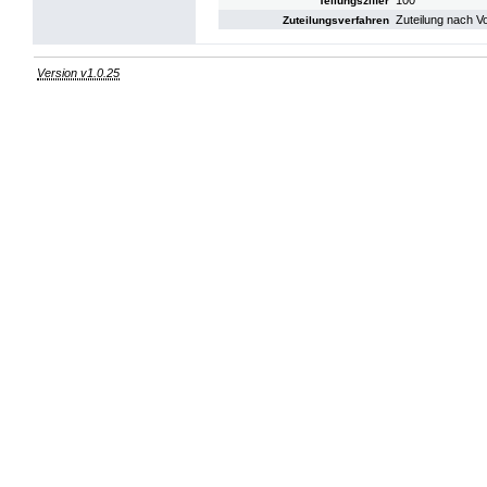
100
Teilungsziffer
Zuteilung nach V
Zuteilungsverfahren
Version v1.0.25