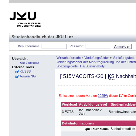
Studienhandbuch der JKU Linz
Benutzername
Passwort
Wirtschaftsrecht
»
Vertiefungsfelder
»
Vertiefungsfeld
Übersicht
Vertiefungsfächer der Marktregulierung und des unt
Alle Curricula
Spezialgebiete IT & Sustainability
Externe Tools
KUSSS
[
515MACOITSK20
]
KS
Nachhalti
Auwea NG
Es ist eine neuere Version
2025W
dieser LV im Curr
Workload
Ausbildungslevel
Studienfachber
B2 - Bachelor 2.
3 ECTS
Betriebswirtschaft
Jahr
Detailinformationen
Bachelorstudium 
Quellcurriculum