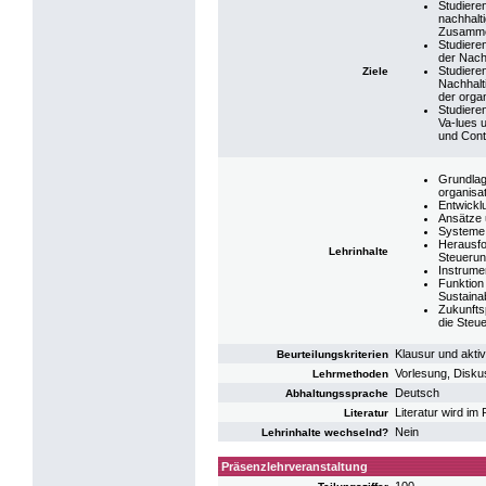
Studiere
nachhalt
Zusamm
Studiere
der Nachh
Studiere
Ziele
Nachhalt
der orga
Studiere
Va-lues 
und Contr
Grundlag
organisat
Entwickl
Ansätze 
Systeme 
Herausfo
Lehrinhalte
Steuerun
Instrume
Funktion
Sustaina
Zukunftsp
die Steue
Klausur und aktiv
Beurteilungskriterien
Vorlesung, Disku
Lehrmethoden
Deutsch
Abhaltungssprache
Literatur wird i
Literatur
Nein
Lehrinhalte wechselnd?
Präsenzlehrveranstaltung