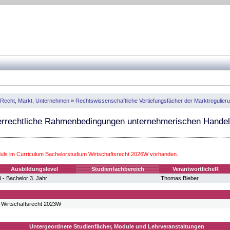
: Recht, Markt, Unternehmen
»
Rechtswissenschaftliche Vertiefungsfächer der Marktregulie
errechtliche Rahmenbedingungen unternehmerischen Hande
ls im Curriculum Bachelorstudium Wirtschaftsrecht 2026W vorhanden.
Ausbildungslevel
Studienfachbereich
VerantwortlicheR
 - Bachelor 3. Jahr
Thomas Bieber
 Wirtschaftsrecht 2023W
Untergeordnete Studienfächer, Module und Lehrveranstaltungen