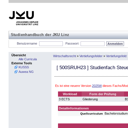
Studienhandbuch der JKU Linz
Benutzername
Passwort
Übersicht
Wirtschaftsrecht
»
Vertiefungsfelder
»
Vertiefungsfeld
Alle Curricula
Externe Tools
[
500SRUH23
] Studienfach Steu
KUSSS
Auwea NG
Es ist eine neuere Version
2025W
dieses Fachs/Modu
Workload
Form der Prüfung
3 ECTS
Gliederung
B3
Detailinformationen
Bachelorstudium
Quellcurriculum