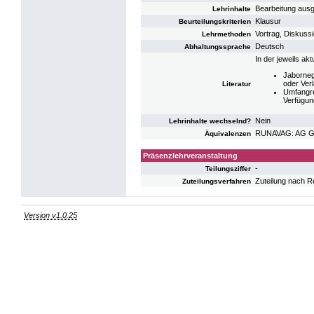
Bearbeitung ausg
Lehrinhalte
Klausur
Beurteilungskriterien
Vortrag, Diskuss
Lehrmethoden
Deutsch
Abhaltungssprache
In der jeweils ak
Jaborneg
oder Verl
Literatur
Umfangre
Verfügung
Nein
Lehrinhalte wechselnd?
RUNAVAG: AG Ges
Äquivalenzen
Präsenzlehrveranstaltung
-
Teilungsziffer
Zuteilung nach R
Zuteilungsverfahren
Version v1.0.25