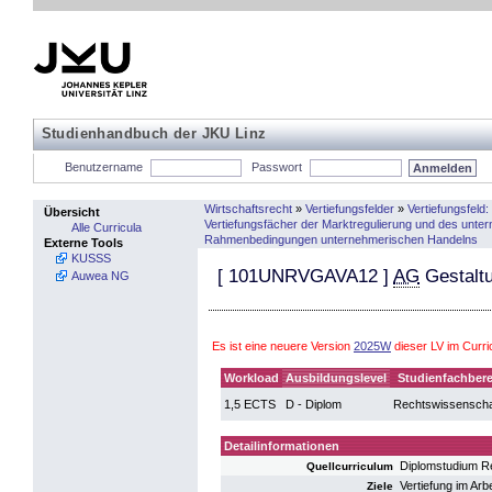
Studienhandbuch der JKU Linz
Benutzername
Passwort
Wirtschaftsrecht
»
Vertiefungsfelder
»
Vertiefungsfeld
Übersicht
Vertiefungsfächer der Marktregulierung und des unt
Alle Curricula
Rahmenbedingungen unternehmerischen Handelns
Externe Tools
KUSSS
[
101UNRVGAVA12
]
AG
Gestaltu
Auwea NG
Es ist eine neuere Version
2025W
dieser LV im Curr
Workload
Ausbildungslevel
Studienfachbere
1,5 ECTS
D - Diplom
Rechtswissenscha
Detailinformationen
Diplomstudium R
Quellcurriculum
Vertiefung im Arb
Ziele