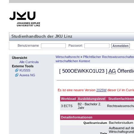
Studienhandbuch der JKU Linz
Benutzername
Passwort
Wirtschaftsrecht
»
Pflichtfächer Rechtswissenschafte
Übersicht
wirtschaftlichen Kontext
Alle Curricula
Externe Tools
[
500OEWKKO1U23
]
AG
Öffentli
KUSSS
Auwea NG
Es ist eine neuere Version
2025W
dieser LV im Curr
Workload
Ausbildungslevel
Studienfachbere
B2 - Bachelor 2.
3 ECTS
Rechtswissenscha
Jahr
Detailinformationen
Bachelorstudium
Quellcurriculum
Aufbauend auf de
Wirtschaftsgrund
Ziele