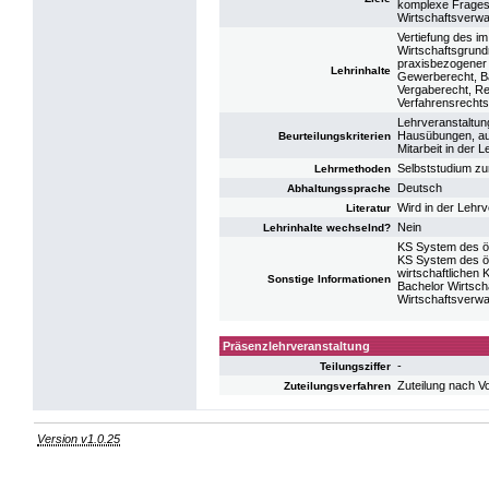
komplexe Fragest
Wirtschaftsverwa
Vertiefung des i
Wirtschaftsgrun
praxisbezogener 
Lehrinhalte
Gewerberecht, B
Vergaberecht, Re
Verfahrensrechts
Lehrveranstaltun
Hausübungen, au
Beurteilungskriterien
Mitarbeit in der 
Selbststudium zu
Lehrmethoden
Deutsch
Abhaltungssprache
Wird in der Lehr
Literatur
Nein
Lehrinhalte wechselnd?
KS System des ö
KS System des öf
wirtschaftlichen
Sonstige Informationen
Bachelor Wirtsch
Wirtschaftsverwa
Präsenzlehrveranstaltung
-
Teilungsziffer
Zuteilung nach V
Zuteilungsverfahren
Version v1.0.25