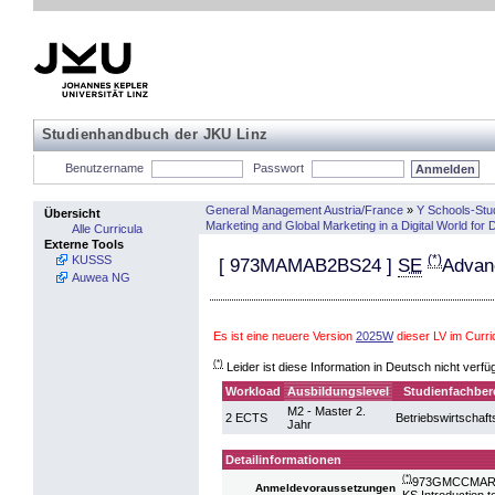
Studienhandbuch der JKU Linz
Benutzername
Passwort
General Management Austria/France
»
Y Schools-Stu
Übersicht
Marketing and Global Marketing in a Digital World for
Alle Curricula
Externe Tools
(*)
KUSSS
[
973MAMAB2BS24
]
SE
Advan
Auwea NG
Es ist eine neuere Version
2025W
dieser LV im Curr
(*)
Leider ist diese Information in Deutsch nicht verfü
Workload
Ausbildungslevel
Studienfachber
M2 - Master 2.
2 ECTS
Betriebswirtschaft
Jahr
Detailinformationen
(*)
973GMCCMARK2
Anmeldevoraussetzungen
KS Introduction 