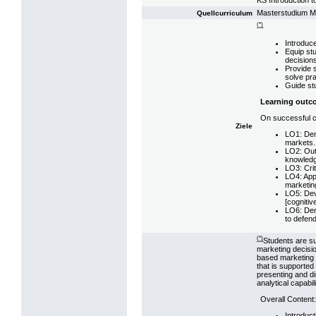
Masterstudium 
Quellcurriculum
(*)
Introduc
Equip stu
decision
Provide s
solve pr
Guide stu
Learning outc
On successful co
Ziele
LO1: Dem
markets.
LO2: Outl
knowledg
LO3: Crit
LO4: App
marketing
LO5: Dev
[cognitiv
LO6: Demo
to defend
(*)
Students are sup
marketing decisi
based marketing ap
that is supported
presenting and d
analytical capabi
Overall Content:
Introduc