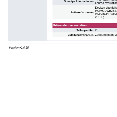
Sonstige Informationen
course evaluatio
Decken ebenfalls
973MGDWB2BS19:
Frühere Varianten
973SMCPTBMS10: 
2019S)
Präsenzlehrveranstaltung
25
Teilungsziffer
Zuteilung nach V
Zuteilungsverfahren
Version v1.0.25