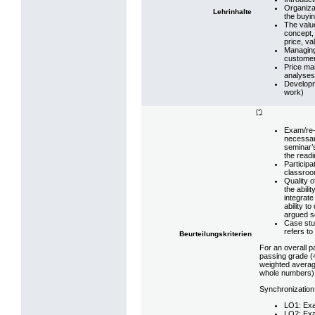
Organizat
Lehrinhalte
the buyi
The valu
concept, 
price, v
Managing 
customer
Price ma
analyses
Developm
work)
(*)
Exam/re-
necessar
seminar’s
the readi
Participa
classroom
Quality o
the abilit
integrate
ability t
argued so
Case stu
refers to
Beurteilungskriterien
For an overall p
passing grade (4
weighted averag
whole numbers)
Synchronization
LO1: Exa
LO2: Exa