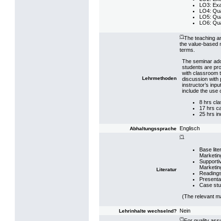
LO3: Exa
LO4: Qual
LO5: Qual
LO6: Qua
(*)
The teaching an
the value-based 
terms.
The seminar adop
students are pr
with classroom 
Lehrmethoden
discussion with p
instructor’s inp
include the use 
8 hrs cl
17 hrs c
25 hrs i
Englisch
Abhaltungssprache
(*)
Base lite
Marketin
Supporti
Marketin
Literatur
Readings
Presentat
Case stu
(The relevant m
Nein
Lehrinhalte wechselnd?
(*)
For quality ass