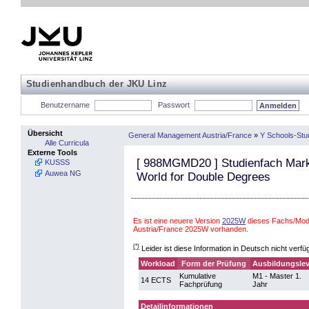
Studienhandbuch der JKU Linz
Benutzername
Passwort
Übersicht
General Management Austria/France
»
Y Schools-Stu
Alle Curricula
Externe Tools
[
988MGMD20
] Studienfach Mark
KUSSS
Auwea NG
World for Double Degrees
Es ist eine neuere Version
2025W
dieses Fachs/Mod
Austria/France 2025W vorhanden.
(*)
Leider ist diese Information in Deutsch nicht verfü
Workload
Form der Prüfung
Ausbildungslev
Kumulative
M1 - Master 1.
14 ECTS
Fachprüfung
Jahr
Detailinformationen