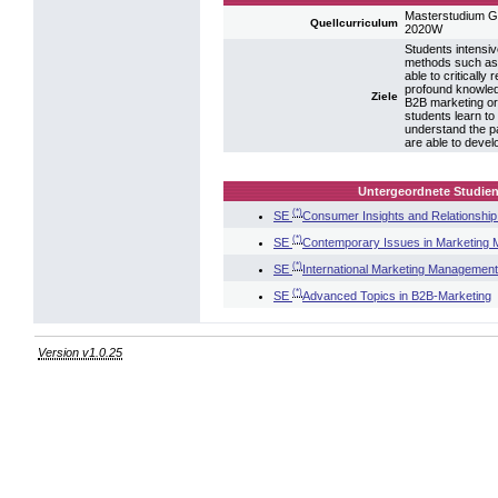
Masterstudium G
Quellcurriculum
2020W
Students intensiv
methods such as 
able to critically
profound knowledg
Ziele
B2B marketing or 
students learn to
understand the p
are able to devel
Untergeordnete Studien
(*)
SE
Consumer Insights and Relationship
(*)
SE
Contemporary Issues in Marketing
(*)
SE
International Marketing Management
(*)
SE
Advanced Topics in B2B-Marketing
Version v1.0.25