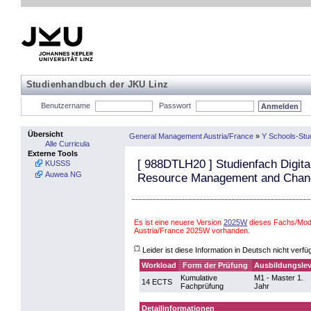
Studienhandbuch der JKU Linz
Benutzername
Passwort
Übersicht
General Management Austria/France
»
Y Schools-Stu
Alle Curricula
Externe Tools
[
988DTLH20
] Studienfach Digit
KUSSS
Auwea NG
Resource Management and Chang
Es ist eine neuere Version
2025W
dieses Fachs/Mod
Austria/France 2025W vorhanden.
(*)
Leider ist diese Information in Deutsch nicht verfü
Workload
Form der Prüfung
Ausbildungslev
Kumulative
M1 - Master 1.
14 ECTS
Fachprüfung
Jahr
Detailinformationen