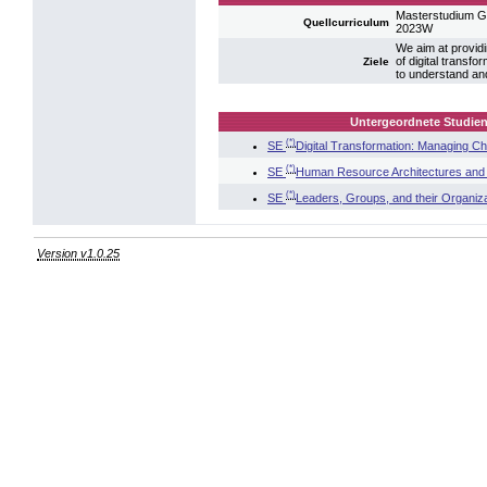
Masterstudium G
Quellcurriculum
2023W
We aim at providi
of digital transf
Ziele
to understand and
Untergeordnete Studien
(*)
SE
Digital Transformation: Managing C
(*)
SE
Human Resource Architectures an
(*)
SE
Leaders, Groups, and their Organiz
Version v1.0.25