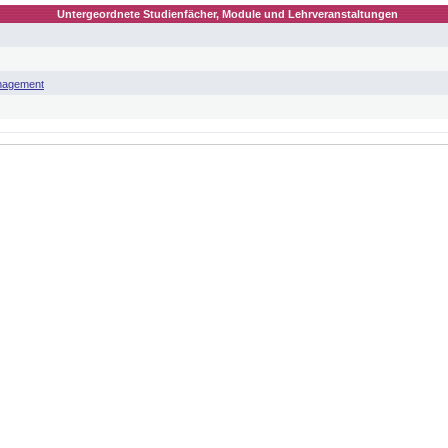
Untergeordnete Studienfächer, Module und Lehrveranstaltungen
nagement