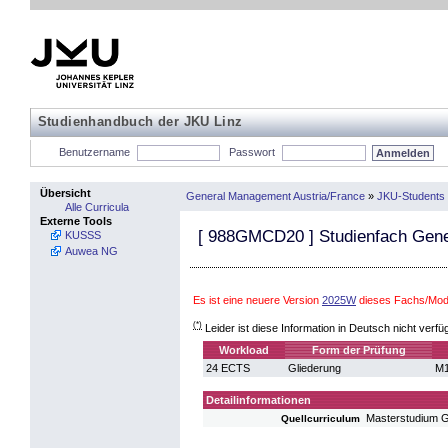
Studienhandbuch der JKU Linz
Benutzername
Passwort
Übersicht
General Management Austria/France
»
JKU-Students 
Alle Curricula
Externe Tools
[
988GMCD20
] Studienfach Gen
KUSSS
Auwea NG
Es ist eine neuere Version
2025W
dieses Fachs/Modu
(*)
Leider ist diese Information in Deutsch nicht verfü
Workload
Form der Prüfung
24 ECTS
Gliederung
M1
Detailinformationen
Masterstudium 
Quellcurriculum