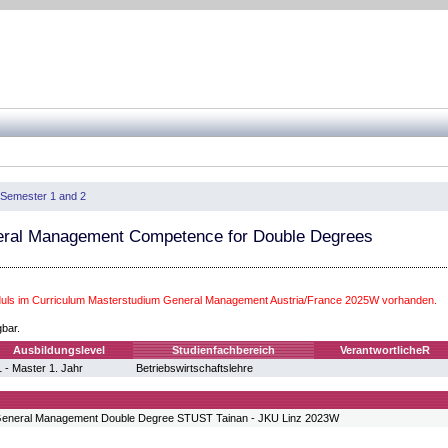
Semester 1 and 2
eral Management Competence for Double Degrees
ls im Curriculum Masterstudium General Management Austria/France 2025W vorhanden.
gbar.
Ausbildungslevel
Studienfachbereich
VerantwortlicheR
 - Master 1. Jahr
Betriebswirtschaftslehre
General Management Double Degree STUST Tainan - JKU Linz 2023W