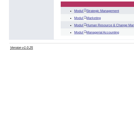
(*)
Modul
Strategic Management
(*)
Modul
Marketing
(*)
Modul
Human Resource & Change Ma
(*)
Modul
Managerial Accounting
Version v1.0.25