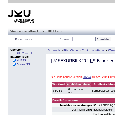
Studienhandbuch der JKU Linz
Benutzername
Passwort
Übersicht
Soziologie
»
Pflichtfächer
»
Ergänzungsfächer
»
Wirts
Alle Curricula
Externe Tools
[
515EXURBILK20
]
KS
Bilanzie
KUSSS
Auwea NG
Es ist eine neuere Version
2025W
dieser LV im Curr
Workload
Ausbildungslevel
Studienfachber
B1 - Bachelor 1.
3 ECTS
Betriebswirtschaft
Jahr
Detailinformationen
KS Buchhaltung
Anmeldevoraussetzungen
Bachelorstudium 
Quellcurriculum
Die LVA soll Kenn