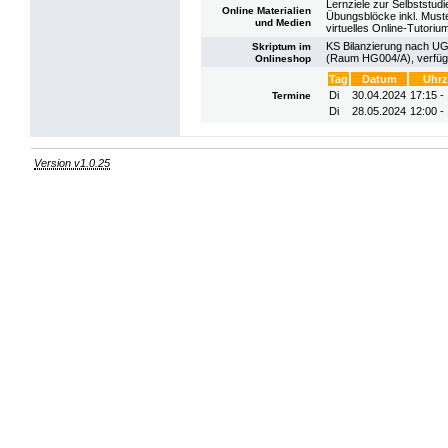
Lernziele zur Selbststudi
Online Materialien
Übungsblöcke inkl. Must
und Medien
virtuelles Online-Tutoriu
KS Bilanzierung nach UGB 
Skriptum im
(Raum HG004/A), verfügb
Onlineshop
Tag
Datum
Uhrz
Di
30.04.2024
17:15 -
Termine
Di
28.05.2024
12:00 -
Version v1.0.25