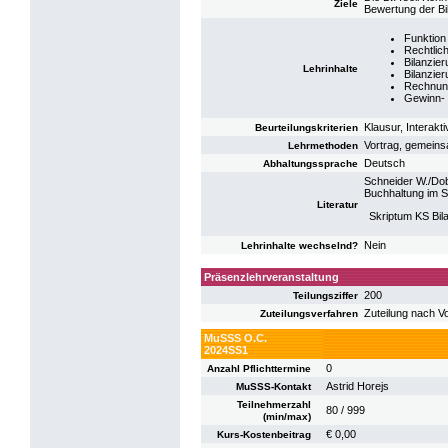
Ziele
Bewertung der Bi
Funktion
Rechtlic
Bilanzie
Lehrinhalte
Bilanzie
Rechnun
Gewinn- 
Klausur, Interakt
Beurteilungskriterien
Vortrag, gemeins
Lehrmethoden
Deutsch
Abhaltungssprache
Schneider W./Dob
Buchhaltung im S
Literatur
Skriptum KS Bi
Nein
Lehrinhalte wechselnd?
Präsenzlehrveranstaltung
200
Teilungsziffer
Zuteilung nach V
Zuteilungsverfahren
MuSSS O.C.
2024SS1
0
Anzahl Pflichttermine
Astrid Horejs
MuSSS-Kontakt
Teilnehmerzahl
80 / 999
(min/max)
€ 0,00
Kurs-Kostenbeitrag