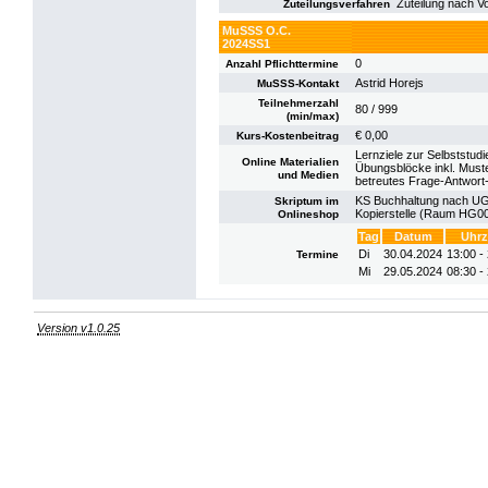
Zuteilung nach V
Zuteilungsverfahren
MuSSS O.C.
2024SS1
0
Anzahl Pflichttermine
Astrid Horejs
MuSSS-Kontakt
Teilnehmerzahl
80 / 999
(min/max)
€ 0,00
Kurs-Kostenbeitrag
Lernziele zur Selbststudi
Online Materialien
Übungsblöcke inkl. Must
und Medien
betreutes Frage-Antwort-
KS Buchhaltung nach UGB 
Skriptum im
Kopierstelle (Raum HG004
Onlineshop
Tag
Datum
Uhrz
Di
30.04.2024
13:00 -
Termine
Mi
29.05.2024
08:30 -
Version v1.0.25