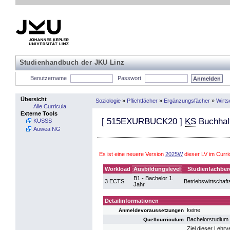
Studienhandbuch der JKU Linz
Benutzername
Passwort
Übersicht
Soziologie
»
Pflichtfächer
»
Ergänzungsfächer
»
Wirts
Alle Curricula
Externe Tools
[
515EXURBUCK20
]
KS
Buchhal
KUSSS
Auwea NG
Es ist eine neuere Version
2025W
dieser LV im Curr
Workload
Ausbildungslevel
Studienfachber
B1 - Bachelor 1.
3 ECTS
Betriebswirtschaft
Jahr
Detailinformationen
keine
Anmeldevoraussetzungen
Bachelorstudium 
Quellcurriculum
Ziel dieser Lehrv