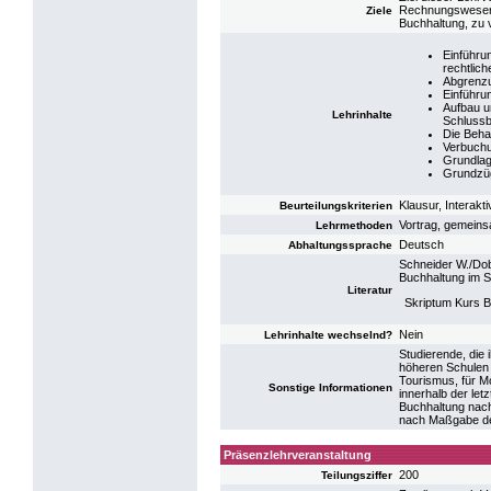
Rechnungswesen, 
Ziele
Buchhaltung, zu v
Einführu
rechtlic
Abgrenzu
Einführu
Aufbau u
Lehrinhalte
Schlussb
Die Beha
Verbuchu
Grundlag
Grundzü
Klausur, Interakt
Beurteilungskriterien
Vortrag, gemeins
Lehrmethoden
Deutsch
Abhaltungssprache
Schneider W./Dob
Buchhaltung im S
Literatur
Skriptum Kurs 
Nein
Lehrinhalte wechselnd?
Studierende, die
höheren Schulen o
Tourismus, für M
Sonstige Informationen
innerhalb der let
Buchhaltung nach
nach Maßgabe der
Präsenzlehrveranstaltung
200
Teilungsziffer