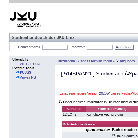
Studienhandbuch der JKU Linz
Benutzername
Passwort
Übersicht
(*)
International Business Administration
»
Languages
Alle Curricula
Externe Tools
(*)
KUSSS
[
514SPAN21
] Studienfach
Spa
Auwea NG
Es ist eine neuere Version
2026W
dieses Fachs/Modu
(*)
Leider ist diese Information in Deutsch nicht verfü
Workload
Form der Prüfung
12 ECTS
Kumulative Fachprüfung
Detailinformationen
Bachelorstudium 
Quellcurriculum
(*)
The students ha