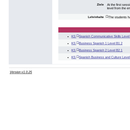
At the first sess
Ziele
level from the e
(*)
The students ha
Lehrinhalte
(*)
KS
Spanish Communicative Skills Level
(*)
KS
Business Spanish 1 Level B1.2
(*)
KS
Business Spanish 2 Level B2.1
(*)
KS
Spanish Business and Culture Level
Version v1.0.25