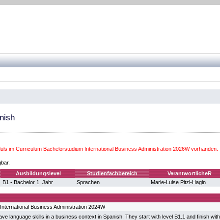
nish
ls im Curriculum Bachelorstudium International Business Administration 2026W vorhanden.
gbar.
Ausbildungslevel
Studienfachbereich
VerantwortlicheR
B1 - Bachelor 1. Jahr
Sprachen
Marie-Luise Pitzl-Hagin
International Business Administration 2024W
ve language skills in a business context in Spanish. They start with level B1.1 and finish wit