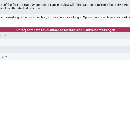
ion of the first course a written test or an interview will take place to determine the entry leve
ntry level the student has chosen.
ve knowledge of reading, writing, listening and speaking in Spanish and in a business contex
Untergeordnete Studienfächer, Module und Lehrveranstaltungen
 B1.1
 B2.2