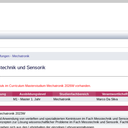
efungen - Mechatronik
technik und Sensorik
ls im Curriculum Masterstudium Mechatronik 2026W vorhanden.
fung
Ausbildungslevel
Studienfachbereich
VerantwortlicheR
M1 - Master 1. Jahr
Mechatronik
Marco Da Silva
echatronik 2023W
 Anwendung von vertieften und spezialisierten Kentnissen im Fach Messtechnik und Sensori
nzepten zur Lösung wissenschaftlicher Probleme im Fach Messtechnik und Sensorik. Fachlic
ergeben sich aus den Lehrinhalten der einzelnen Lehrveranstaltungen.