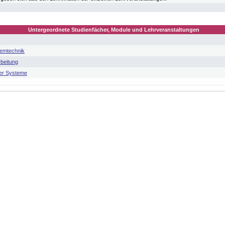
Untergeordnete Studienfächer, Module und Lehrveranstaltungen
temtechnik
rbeitung
her Systeme