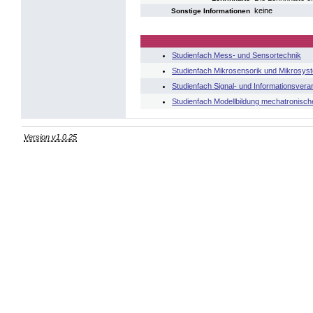
keine
Sonstige Informationen
Studienfach Mess- und Sensortechnik
Studienfach Mikrosensorik und Mikrosys
Studienfach Signal- und Informationsvera
Studienfach Modellbildung mechatronisc
Version v1.0.25