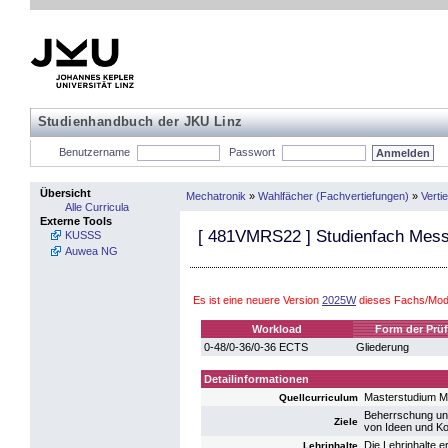
Studienhandbuch der JKU Linz
Benutzername
Passwort
Übersicht
Mechatronik
»
Wahlfächer (Fachvertiefungen)
»
Verti
Alle Curricula
Externe Tools
[
481VMRS22
] Studienfach Mess
KUSSS
Auwea NG
Es ist eine neuere Version
2025W
dieses Fachs/Modu
Workload
Form der Prü
0-48/0-36/0-36 ECTS
Gliederung
Detailinformationen
Masterstudium M
Quellcurriculum
Beherrschung und
Ziele
von Ideen und Ko
Die Lehrinhalte 
Lehrinhalte