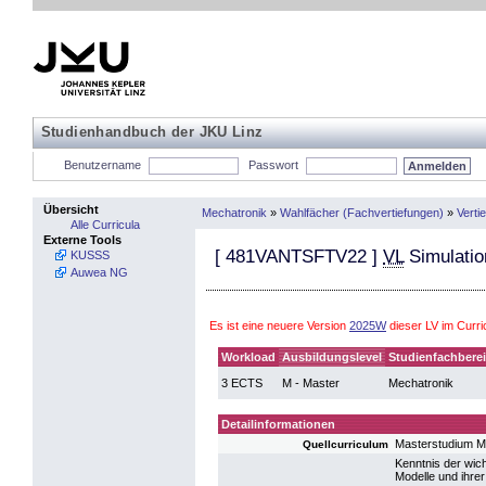
Studienhandbuch der JKU Linz
Benutzername
Passwort
Übersicht
Mechatronik
»
Wahlfächer (Fachvertiefungen)
»
Verti
Alle Curricula
Externe Tools
[
481VANTSFTV22
]
VL
Simulatio
KUSSS
Auwea NG
Es ist eine neuere Version
2025W
dieser LV im Curr
Workload
Ausbildungslevel
Studienfachbere
3 ECTS
M - Master
Mechatronik
Detailinformationen
Masterstudium M
Quellcurriculum
Kenntnis der wic
Modelle und ihre