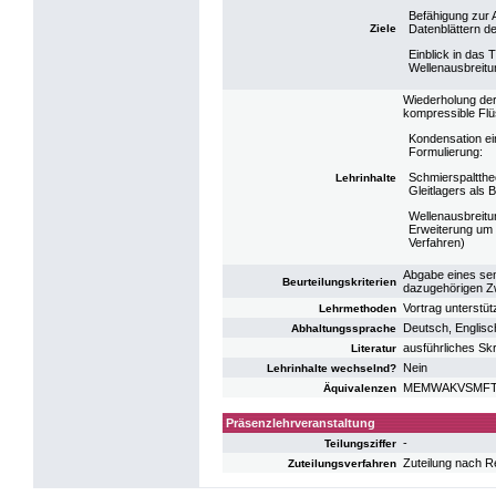
Befähigung zur 
Ziele
Datenblättern de
Einblick in das
Wellenausbreit
Wiederholung de
kompressible Fl
Kondensation ei
Formulierung:
Schmierspaltthe
Lehrinhalte
Gleitlagers als 
Wellenausbreitu
Erweiterung um 
Verfahren)
Abgabe eines sem
Beurteilungskriterien
dazugehörigen Z
Vortrag unterstüt
Lehrmethoden
Deutsch, Englisc
Abhaltungssprache
ausführliches Sk
Literatur
Nein
Lehrinhalte wechselnd?
MEMWAKVSMFT: KV
Äquivalenzen
Präsenzlehrveranstaltung
-
Teilungsziffer
Zuteilung nach R
Zuteilungsverfahren