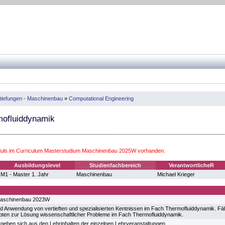
tiefungen - Maschinenbau
»
Computational Engineering
mofluiddynamik
uls im Curriculum Masterstudium Maschinenbau 2025W vorhanden.
Ausbildungslevel
Studienfachbereich
VerantwortlicheR
M1 - Master 1. Jahr
Maschinenbau
Michael Krieger
Maschinenbau 2023W
 Anwendung von vertieften und spezialisierten Kentnissen im Fach Thermofluiddynamik. Fäh
ten zur Lösung wissenschaftlicher Probleme im Fach Thermofluiddynamik.
ergeben sich aus den Lehrinhalten der einzelnen Lehrveranstaltungen.