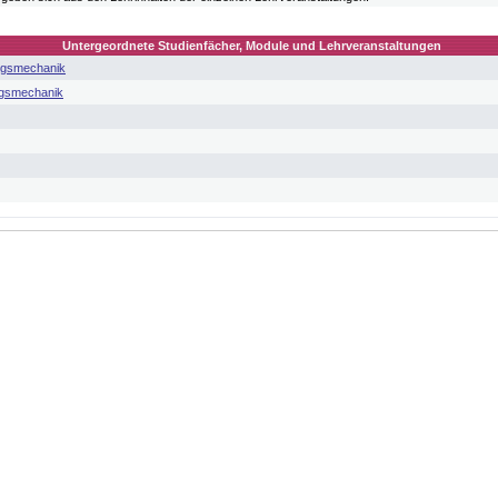
Untergeordnete Studienfächer, Module und Lehrveranstaltungen
ngsmechanik
ngsmechanik