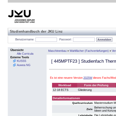
Studienhandbuch der JKU Linz
Benutzername
Passwort
Übersicht
Maschinenbau
»
Wahlfächer (Fachvertiefungen)
»
Ver
Alle Curricula
Externe Tools
[
445MPTF23
] Studienfach Ther
KUSSS
Auwea NG
Es ist eine neuere Version
2025W
dieses Fachs/Mod
Workload
Form der Prüfung
12-18 ECTS
Gliederung
Detailinformationen
Masterstudium 
Quellcurriculum
Beherrschung und
Ziele
Ideen und Konzep
Die Lehrinhalte 
Lehrinhalte